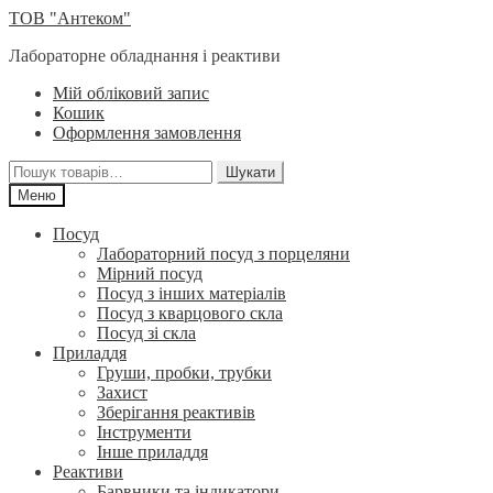
Перейти
Перейти
ТОВ "Антеком"
до
до
Лабораторне обладнання і реактиви
навігації
вмісту
Мій обліковий запис
Кошик
Оформлення замовлення
Шукати:
Шукати
Меню
Посуд
Лабораторний посуд з порцеляни
Мірний посуд
Посуд з інших матеріалів
Посуд з кварцового скла
Посуд зі скла
Приладдя
Груши, пробки, трубки
Захист
Зберігання реактивів
Інструменти
Інше приладдя
Реактиви
Барвники та індикатори