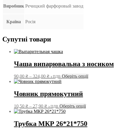
Виробник
Речицкий фарфоровый завод
Країна
Росія
Супутні товари
Чаша випарювальна з носиком
Діапазон
Цей
90,00
₴
–
324,00
₴
Оберіть опції
з ПДВ
цін:
товар
від
має
90,00 ₴
кілька
Човник прямокутний
до
варіантів.
324,00 ₴
Параметри
Діапазон
Цей
10,50
₴
–
27,90
₴
Оберіть опції
з ПДВ
можна
цін:
товар
вибрати
від
має
на
10,50 ₴
кілька
Трубка МКР 26*21*750
сторінці
до
варіантів.
товару