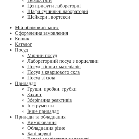
Термостати
Центрифуги лабораторні
Шафи сушильні лабораторні
Шейкери і вортекси
Мій обліковий запис
Оформлення замовлення
Кошик
Каталог
Посуд
Мірний посуд
Лабораторний посуд з порцеляни
Посуд з інших матеріалів
Посуд з кварцового скла
Посуд зі скла
Приладдя
Груши, пробки, трубки
Захист
Зберігання реактивів
Інструменти
Інше приладдя
Прилади та обладнання
Вимірювання
Обладнання різне
Бані водяні