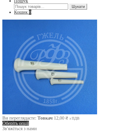
Пошук
Шукати:
Шукати
Кошик
0
Ви переглядаєте:
Товкач
12,00
₴
з ПДВ
Оберіть опції
Зв'яжіться з нами