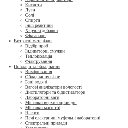
Кислоти
Луги
Солі
Спирти
Інші реактиви
Харчові добавки
Фіксанали
Витратні матеріали
Відбір проб
Індикаторні смужки
Теплоізоляція
Фільтрування
Прилади та обладнання
Вимірювання
Обладнання різне
Бані водяні
Вагові аналізатори вологості
Дистилятори та бідистилятори
Лабораторні ваги
Мішалки верхньопривідні
Мішалки магнітні
Насоси
Печі електричні муфельні лабораторні
Спектральні прилади