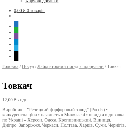
Харчові добавки
0,00
₴
0 товарів
mobile
whatsapp
viber
tg
skype
mail
Головна
/
Посуд
/
Лабораторний посуд з порцеляни
/
Товкач
Товкач
12,00
₴
з ПДВ
Виробник – “Речицкий фарфоровый завод” (Россія) •
конкурентна ціна • наявність в Миколаєві • швидка відправка
по Україні – Херсон, Одеса, Кропивницький, Вінниця,
Дніпро, Запоріжжя, Черкаси, Полтава, Харків, Суми, Чернігів,