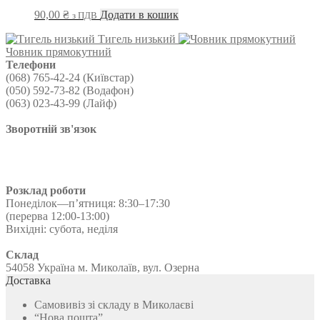
27,90 ₴
Параметри
90,00
₴
Додати в кошик
з ПДВ
можна
вибрати
Тигель низький
на
Човник прямокутний
сторінці
Телефони
товару
(068) 765-42-24 (Київстар)
(050) 592-73-82 (Водафон)
(063) 023-43-99 (Лайф)
Зворотній зв'язок
Розклад роботи
Понеділок—п’ятниця: 8:30–17:30
(перерва 12:00-13:00)
Вихідні: субота, неділя
Склад
54058 Україна м. Миколаїв, вул. Озерна
Доставка
Самовивіз зі складу в Миколаєві
“Нова пошта”