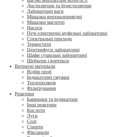
Вагові аналізатори вологості
Дистилятори та бідистилятори
Лабораторні ваги
Мішалки верхньопривідні
Мішалки магнітні
Насоси
Печі електричні муфельні лабораторні
Спектральні прилади
Термостати
Центрифуги лабораторні
Шафи сушильні лабораторні
Шейкери і вортекси
Витратні матеріали
Відбір проб
Індикаторні смужки
Теплоізоляція
Фільтрування
Реактиви
Барвники та індикатори
Інші реактиви
Кислоти
Луги
Солі
Спирти
Фіксанали