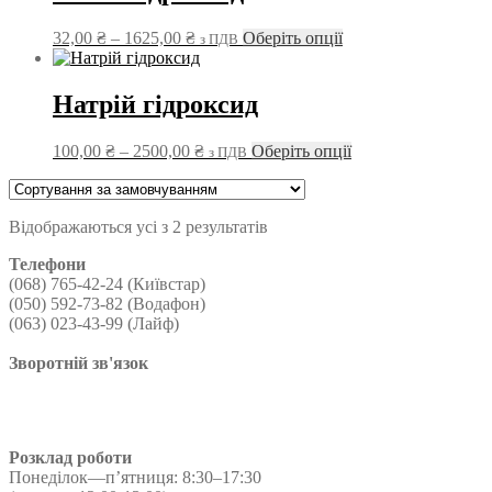
Діапазон
Цей
32,00
₴
–
1625,00
₴
Оберіть опції
з ПДВ
цін:
товар
від
має
32,00 ₴
кілька
Натрій гідроксид
до
варіантів.
1625,00 ₴
Параметри
Діапазон
Цей
100,00
₴
–
2500,00
₴
Оберіть опції
з ПДВ
можна
цін:
товар
вибрати
від
має
на
100,00 ₴
кілька
сторінці
Відображаються усі з 2 результатів
до
варіантів.
товару
2500,00 ₴
Параметри
Телефони
можна
(068) 765-42-24 (Київстар)
вибрати
(050) 592-73-82 (Водафон)
на
(063) 023-43-99 (Лайф)
сторінці
товару
Зворотній зв'язок
Розклад роботи
Понеділок—п’ятниця: 8:30–17:30