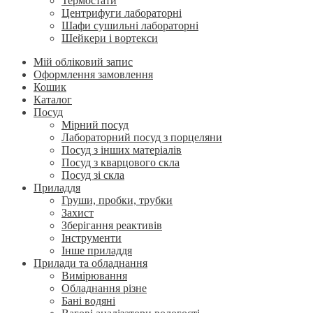
Термостати
Центрифуги лабораторні
Шафи сушильні лабораторні
Шейкери і вортекси
Мій обліковий запис
Оформлення замовлення
Кошик
Каталог
Посуд
Мірний посуд
Лабораторний посуд з порцеляни
Посуд з інших матеріалів
Посуд з кварцового скла
Посуд зі скла
Приладдя
Груши, пробки, трубки
Захист
Зберігання реактивів
Інструменти
Інше приладдя
Прилади та обладнання
Вимірювання
Обладнання різне
Бані водяні