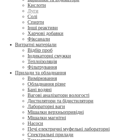
Кислоти
Луги
Солі
Спирти
Інші реактиви
Харчові добавки
Фіксанали
Витратні матеріали
Відбір проб
Індикаторні смужки
Теплоізоляція
Фільтрування
Прилади та обладнання
Вимірювання
Обладнання різне
Бані водяні
Вагові аналізатори вологості
Дистилятори та бідистилятори
Лабораторні ваги
Мішалки верхньопривідні
Мішалки магнітні
Насоси
Печі електричні муфельні лабораторні
Спектральні прилади