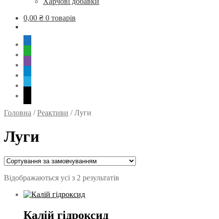
Харчові добавки
0,00
₴
0 товарів
mobile
whatsapp
viber
tg
skype
mail
Головна
/
Реактиви
/
Луги
Луги
Відображаються усі з 2 результатів
Калій гідроксид