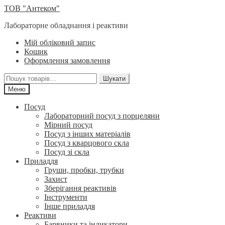
Перейти
Перейти
ТОВ "Антеком"
до
до
Лабораторне обладнання і реактиви
навігації
вмісту
Мій обліковий запис
Кошик
Оформлення замовлення
Шукати:
Шукати
Меню
Посуд
Лабораторний посуд з порцеляни
Мірний посуд
Посуд з інших матеріалів
Посуд з кварцового скла
Посуд зі скла
Приладдя
Груши, пробки, трубки
Захист
Зберігання реактивів
Інструменти
Інше приладдя
Реактиви
Барвники та індикатори