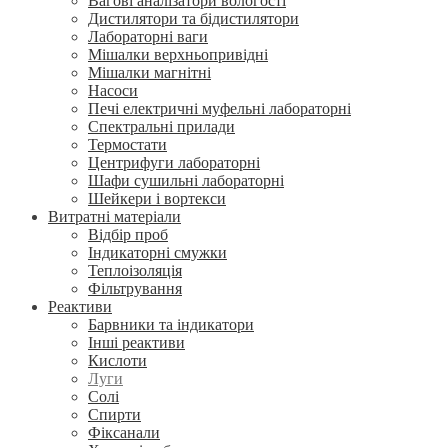
Вагові аналізатори вологості
Дистилятори та бідистилятори
Лабораторні ваги
Мішалки верхньопривідні
Мішалки магнітні
Насоси
Печі електричні муфельні лабораторні
Спектральні прилади
Термостати
Центрифуги лабораторні
Шафи сушильні лабораторні
Шейкери і вортекси
Витратні матеріали
Відбір проб
Індикаторні смужки
Теплоізоляція
Фільтрування
Реактиви
Барвники та індикатори
Інші реактиви
Кислоти
Луги
Солі
Спирти
Фіксанали