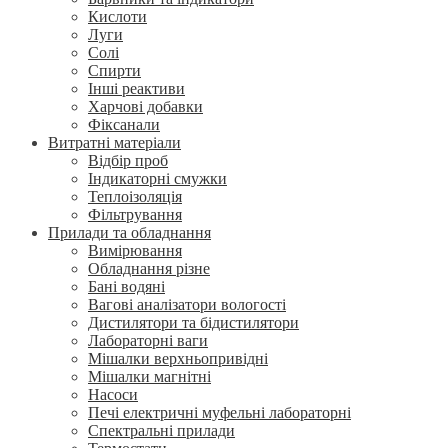
Кислоти
Луги
Солі
Спирти
Інші реактиви
Харчові добавки
Фіксанали
Витратні матеріали
Відбір проб
Індикаторні смужки
Теплоізоляція
Фільтрування
Прилади та обладнання
Вимірювання
Обладнання різне
Бані водяні
Вагові аналізатори вологості
Дистилятори та бідистилятори
Лабораторні ваги
Мішалки верхньопривідні
Мішалки магнітні
Насоси
Печі електричні муфельні лабораторні
Спектральні прилади