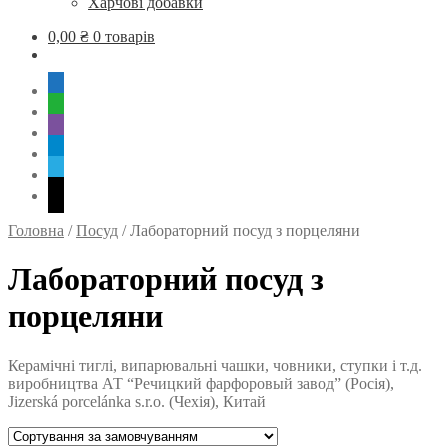
Харчові добавки
0,00
₴
0 товарів
mobile
whatsapp
viber
tg
skype
mail
Головна
/
Посуд
/
Лабораторний посуд з порцеляни
Лабораторний посуд з
порцеляни
Керамічні тиглі, випарювальні чашки, човники, ступки і т.д.
виробництва АТ “Речицкий фарфоровый завод” (Росія),
Jizerská porcelánka s.r.o. (Чехія), Китай