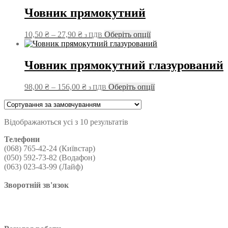
90,00 ₴
кілька
Човник прямокутний
до
варіантів.
324,00 ₴
Параметри
Діапазон
Цей
10,50
₴
–
27,90
₴
Оберіть опції
з ПДВ
можна
цін:
товар
вибрати
від
має
на
10,50 ₴
кілька
Човник прямокутний глазурований
сторінці
до
варіантів.
товару
27,90 ₴
Параметри
Діапазон
Цей
98,00
₴
–
156,00
₴
Оберіть опції
з ПДВ
можна
цін:
товар
вибрати
від
має
на
98,00 ₴
кілька
сторінці
Відображаються усі з 10 результатів
до
варіантів.
товару
156,00 ₴
Параметри
Телефони
можна
(068) 765-42-24 (Київстар)
вибрати
(050) 592-73-82 (Водафон)
на
(063) 023-43-99 (Лайф)
сторінці
товару
Зворотній зв'язок