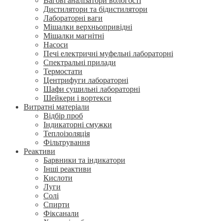
Вагові аналізатори вологості
Дистилятори та бідистилятори
Лабораторні ваги
Мішалки верхньопривідні
Мішалки магнітні
Насоси
Печі електричні муфельні лабораторні
Спектральні прилади
Термостати
Центрифуги лабораторні
Шафи сушильні лабораторні
Шейкери і вортекси
Витратні матеріали
Відбір проб
Індикаторні смужки
Теплоізоляція
Фільтрування
Реактиви
Барвники та індикатори
Інші реактиви
Кислоти
Луги
Солі
Спирти
Фіксанали