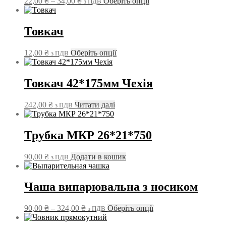
Діапазон
Цей
22,00
₴
–
34,00
₴
Оберіть опції
з ПДВ
можна
цін:
товар
вибрати
від
має
на
22,00 ₴
кілька
Товкач
сторінці
до
варіантів.
товару
34,00 ₴
Параметри
Цей
12,00
₴
Оберіть опції
з ПДВ
можна
товар
вибрати
має
на
кілька
Товкач 42*175мм Чехія
сторінці
варіантів.
товару
Параметри
242,00
₴
Читати далі
з ПДВ
можна
вибрати
на
Трубка МКР 26*21*750
сторінці
товару
90,00
₴
Додати в кошик
з ПДВ
Чаша випарювальна з носиком
Діапазон
Цей
90,00
₴
–
324,00
₴
Оберіть опції
з ПДВ
цін:
товар
від
має