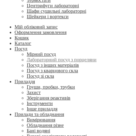
Термостати
Центрифуги лабораторні
Шафи сушильні лабораторні
Шейкери і вортекси
Мій обліковий запис
Оформлення замовлення
Кошик
Каталог
Посуд
Мірний посуд
Лабораторний посуд з порцеляни
Посуд з інших матеріалів
Посуд з кварцового скла
Посуд зі скла
Приладдя
Груши, пробки, трубки
Захист
Зберігання реактивів
Інструменти
Інше приладдя
Прилади та обладнання
Вимірювання
Обладнання різне
Бані водяні