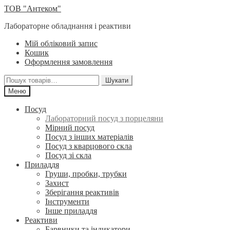
Перейти
Перейти
ТОВ "Антеком"
до
до
Лабораторне обладнання і реактиви
навігації
вмісту
Мій обліковий запис
Кошик
Оформлення замовлення
Шукати:
Шукати
Меню
Посуд
Лабораторний посуд з порцеляни
Мірний посуд
Посуд з інших матеріалів
Посуд з кварцового скла
Посуд зі скла
Приладдя
Груши, пробки, трубки
Захист
Зберігання реактивів
Інструменти
Інше приладдя
Реактиви
Барвники та індикатори