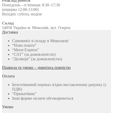
Розклад роботи
Понеділок—п’ятниця: 8:30–17:30
(перерва 12:00-13:00)
Вихідні: субота, неділя
Склад
54058 Україна м. Миколаїв, вул. Озерна
Доставка
Самовивіз зі складу в Миколаєві
“Нова пошта”
“Meest Express”
“САТ” (за домовленістю)
“Делівері” (за домовленістю)
Правила та умови – дивитись повністю
Оплата
Безготівковий переказ згідно виставленому рахунку (з
ПДВ)
“Приватбанк”
Інші форми оплати обговорюються
Умови