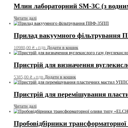
Млин лабораторний SM-3C (з водни
Читати далі
Прилад вакуумного фільтрування
10980,00
₴
Додати в кошик
з ПДВ
Пристрій для визначення вуглекисло
5385,00
₴
Додати в кошик
з ПДВ
Пристрій для перемішування плас
Читати далі
Пробовідбірники трансформаторно