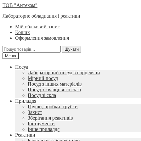
Перейти
Перейти
ТОВ "Антеком"
до
до
Лабораторне обладнання і реактиви
навігації
вмісту
Мій обліковий запис
Кошик
Оформлення замовлення
Шукати:
Шукати
Меню
Посуд
Лабораторний посуд з порцеляни
Мірний посуд
Посуд з інших матеріалів
Посуд з кварцового скла
Посуд зі скла
Приладдя
Груши, пробки, трубки
Захист
Зберігання реактивів
Інструменти
Інше приладдя
Реактиви
Барвники та індикатори