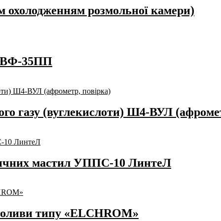
м охолодженням розмольної камери)
 ПВФ-35ПП
го газу (вуглекислоти) Ш4-ВУЛ (афромет
тичних мастил УППС-10 ЛинтеЛ
ї оливи типу «ELCHROM»