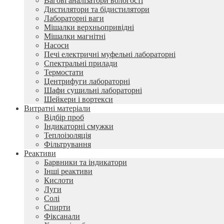
Вагові аналізатори вологості
Дистилятори та бідистилятори
Лабораторні ваги
Мішалки верхньопривідні
Мішалки магнітні
Насоси
Печі електричні муфельні лабораторні
Спектральні прилади
Термостати
Центрифуги лабораторні
Шафи сушильні лабораторні
Шейкери і вортекси
Витратні матеріали
Відбір проб
Індикаторні смужки
Теплоізоляція
Фільтрування
Реактиви
Барвники та індикатори
Інші реактиви
Кислоти
Луги
Солі
Спирти
Фіксанали