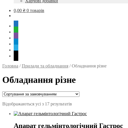
Харчові добавки
0,00
₴
0 товарів
mobile
whatsapp
viber
tg
skype
mail
Головна
/
Прилади та обладнання
/
Обладнання різне
Обладнання різне
Відображаються усі з 17 результатів
Апарат гельмінтологічний Гастрос