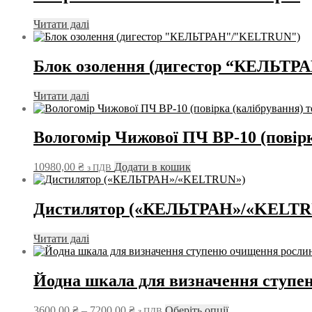
Читати далі
Блок озолення (дигестор “КЕЛЬТ
Читати далі
Вологомір Чижової ПЧ ВР-10 (повірк
10980,00
₴
Додати в кошик
з ПДВ
Дистилятор («КЕЛЬТРАН»/«KELTR
Читати далі
Йодна шкала для визначення ступе
Діапазон
Цей
3600,00
₴
–
7200,00
₴
Оберіть опції
з ПДВ