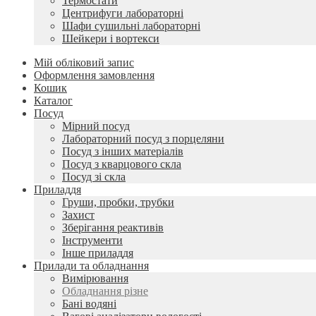
Термостати
Центрифуги лабораторні
Шафи сушильні лабораторні
Шейкери і вортекси
Мій обліковий запис
Оформлення замовлення
Кошик
Каталог
Посуд
Мірний посуд
Лабораторний посуд з порцеляни
Посуд з інших матеріалів
Посуд з кварцового скла
Посуд зі скла
Приладдя
Груши, пробки, трубки
Захист
Зберігання реактивів
Інструменти
Інше приладдя
Прилади та обладнання
Вимірювання
Обладнання різне
Бані водяні