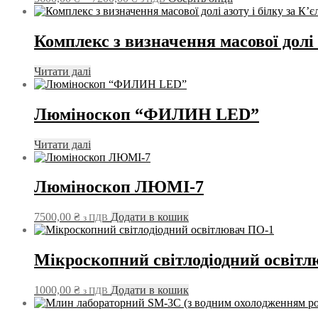
цін:
товар
від
має
3600,00 ₴
кілька
Комплекс з визначення масової дол
до
варіантів.
7200,00 ₴
Параметри
Читати далі
можна
вибрати
на
Люміноскоп “ФИЛИН LED”
сторінці
товару
Читати далі
Люміноскоп ЛЮМІ-7
7500,00
₴
Додати в кошик
з ПДВ
Мікроскопний світлодіодний освіт
1000,00
₴
Додати в кошик
з ПДВ