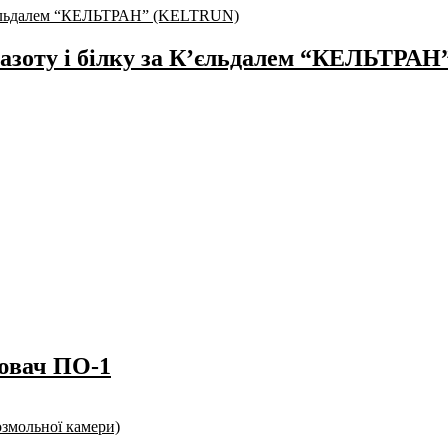
і азоту і білку за К’єльдалем “КЕЛЬТРА
лювач ПО-1