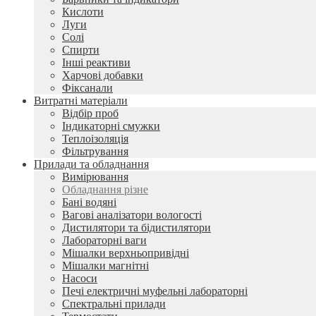
Кислоти
Луги
Солі
Спирти
Інші реактиви
Харчові добавки
Фіксанали
Витратні матеріали
Відбір проб
Індикаторні смужки
Теплоізоляція
Фільтрування
Прилади та обладнання
Вимірювання
Обладнання різне
Бані водяні
Вагові аналізатори вологості
Дистилятори та бідистилятори
Лабораторні ваги
Мішалки верхньопривідні
Мішалки магнітні
Насоси
Печі електричні муфельні лабораторні
Спектральні прилади