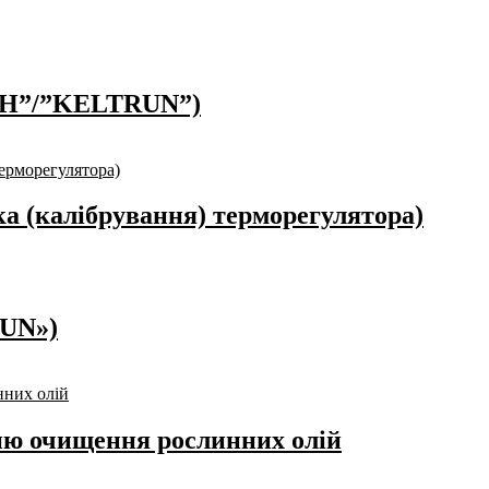
РАН”/”KELTRUN”)
а (калібрування) терморегулятора)
UN»)
ню очищення рослинних олій