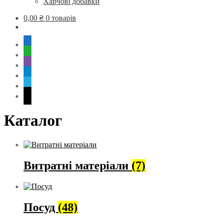
Харчові добавки
0,00
₴
0 товарів
mobile
whatsapp
viber
tg
skype
mail
Каталог
Витратні матеріали
(7)
Посуд
(48)