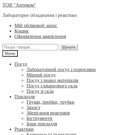
Перейти
Перейти
ТОВ "Антеком"
до
до
Лабораторне обладнання і реактиви
навігації
вмісту
Мій обліковий запис
Кошик
Оформлення замовлення
Шукати:
Шукати
Меню
Посуд
Лабораторний посуд з порцеляни
Мірний посуд
Посуд з інших матеріалів
Посуд з кварцового скла
Посуд зі скла
Приладдя
Груши, пробки, трубки
Захист
Зберігання реактивів
Інструменти
Інше приладдя
Реактиви
Барвники та індикатори