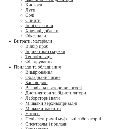
Кислоти
Луги
Солі
Спирти
Інші реактиви
Харчові добавки
Фіксанали
Витратні матеріали
Відбір проб
Індикаторні смужки
Теплоізоляція
Фільтрування
Прилади та обладнання
Вимірювання
Обладнання різне
Бані водяні
Вагові аналізатори вологості
Дистилятори та бідистилятори
Лабораторні ваги
Мішалки верхньопривідні
Мішалки магнітні
Насоси
Печі електричні муфельні лабораторні
Спектральні прилади