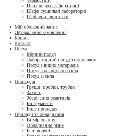
Термостати
Центрифуги лабораторні
Шафи сушильні лабораторні
Шейкери і вортекси
Мій обліковий запис
Оформлення замовлення
Кошик
Каталог
Посуд
Мірний посуд
Лабораторний посуд з порцеляни
Посуд з інших матеріалів
Посуд з кварцового скла
Посуд зі скла
Приладдя
Груши, пробки, трубки
Захист
Зберігання реактивів
Інструменти
Інше приладдя
Прилади та обладнання
Вимірювання
Обладнання різне
Бані водяні