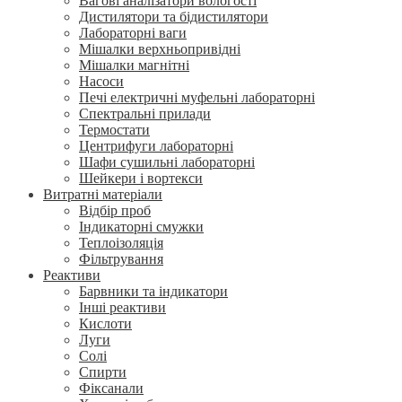
Вагові аналізатори вологості
Дистилятори та бідистилятори
Лабораторні ваги
Мішалки верхньопривідні
Мішалки магнітні
Насоси
Печі електричні муфельні лабораторні
Спектральні прилади
Термостати
Центрифуги лабораторні
Шафи сушильні лабораторні
Шейкери і вортекси
Витратні матеріали
Відбір проб
Індикаторні смужки
Теплоізоляція
Фільтрування
Реактиви
Барвники та індикатори
Інші реактиви
Кислоти
Луги
Солі
Спирти
Фіксанали