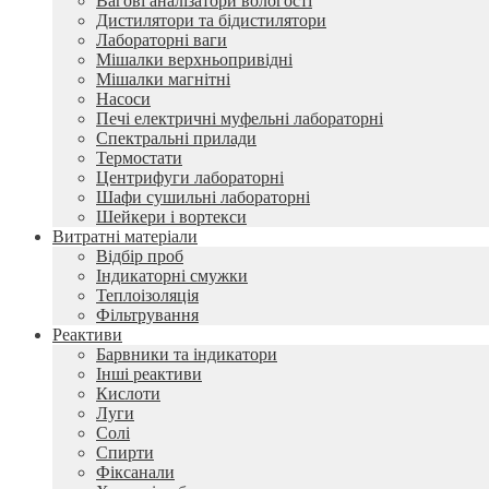
Вагові аналізатори вологості
Дистилятори та бідистилятори
Лабораторні ваги
Мішалки верхньопривідні
Мішалки магнітні
Насоси
Печі електричні муфельні лабораторні
Спектральні прилади
Термостати
Центрифуги лабораторні
Шафи сушильні лабораторні
Шейкери і вортекси
Витратні матеріали
Відбір проб
Індикаторні смужки
Теплоізоляція
Фільтрування
Реактиви
Барвники та індикатори
Інші реактиви
Кислоти
Луги
Солі
Спирти
Фіксанали