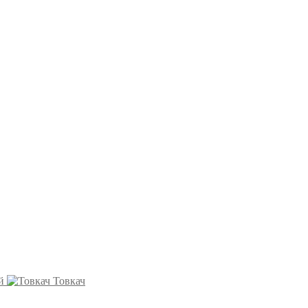
й
Товкач