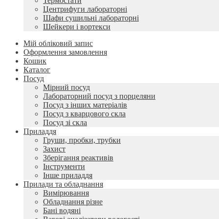
Термостати
Центрифуги лабораторні
Шафи сушильні лабораторні
Шейкери і вортекси
Мій обліковий запис
Оформлення замовлення
Кошик
Каталог
Посуд
Мірний посуд
Лабораторний посуд з порцеляни
Посуд з інших матеріалів
Посуд з кварцового скла
Посуд зі скла
Приладдя
Груши, пробки, трубки
Захист
Зберігання реактивів
Інструменти
Інше приладдя
Прилади та обладнання
Вимірювання
Обладнання різне
Бані водяні