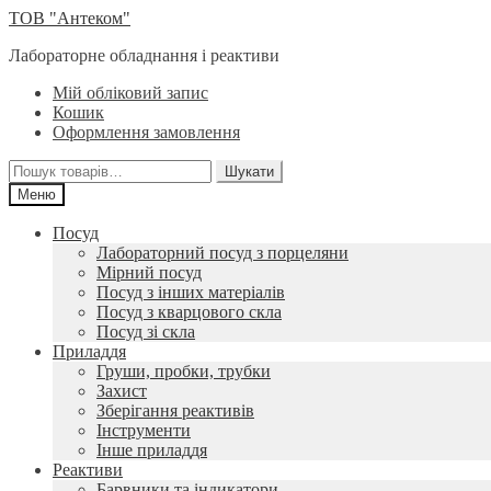
Перейти
Перейти
ТОВ "Антеком"
до
до
Лабораторне обладнання і реактиви
навігації
вмісту
Мій обліковий запис
Кошик
Оформлення замовлення
Шукати:
Шукати
Меню
Посуд
Лабораторний посуд з порцеляни
Мірний посуд
Посуд з інших матеріалів
Посуд з кварцового скла
Посуд зі скла
Приладдя
Груши, пробки, трубки
Захист
Зберігання реактивів
Інструменти
Інше приладдя
Реактиви
Барвники та індикатори