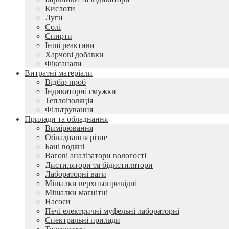
Кислоти
Луги
Солі
Спирти
Інші реактиви
Харчові добавки
Фіксанали
Витратні матеріали
Відбір проб
Індикаторні смужки
Теплоізоляція
Фільтрування
Прилади та обладнання
Вимірювання
Обладнання різне
Бані водяні
Вагові аналізатори вологості
Дистилятори та бідистилятори
Лабораторні ваги
Мішалки верхньопривідні
Мішалки магнітні
Насоси
Печі електричні муфельні лабораторні
Спектральні прилади