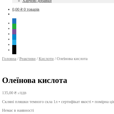
Харчові добавки
0,00
₴
0 товарів
mobile
whatsapp
viber
tg
skype
mail
Головна
/
Реактиви
/
Кислоти
/
Олеїнова кислота
Олеїнова кислота
135,00
₴
з ПДВ
Скляні пляшки темного скла 1л • сертифікат якості • помірна ц
Немає в наявності