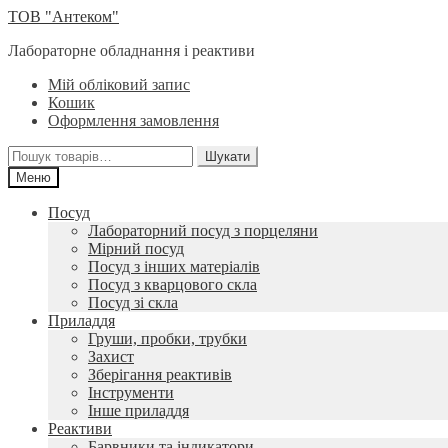
Перейти
Перейти
ТОВ "Антеком"
до
до
Лабораторне обладнання і реактиви
навігації
вмісту
Мій обліковий запис
Кошик
Оформлення замовлення
Шукати:
Шукати
Меню
Посуд
Лабораторний посуд з порцеляни
Мірний посуд
Посуд з інших матеріалів
Посуд з кварцового скла
Посуд зі скла
Приладдя
Груши, пробки, трубки
Захист
Зберігання реактивів
Інструменти
Інше приладдя
Реактиви
Барвники та індикатори