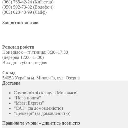
(068) 765-42-24 (Київстар)
до
варіантів.
товару
(050) 592-73-82 (Водафон)
1500,00 ₴
Параметри
(063) 023-43-99 (Лайф)
можна
вибрати
Зворотній зв'язок
на
сторінці
товару
Розклад роботи
Понеділок—п’ятниця: 8:30–17:30
(перерва 12:00-13:00)
Вихідні: субота, неділя
Склад
54058 Україна м. Миколаїв, вул. Озерна
Доставка
Самовивіз зі складу в Миколаєві
“Нова пошта”
“Meest Express”
“САТ” (за домовленістю)
“Делівері” (за домовленістю)
Правила та умови – дивитись повністю