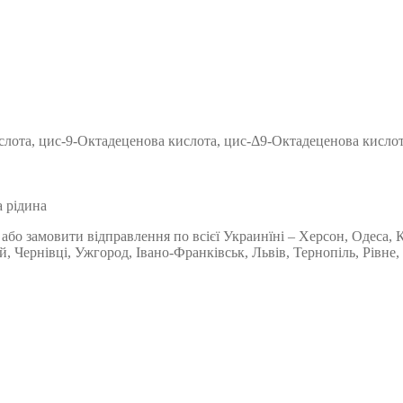
ислота, цис-9-Октадеценова кислота, цис-Δ9-Октадеценова кислот
а рідина
або замовити відправлення по всієї Украинїні – Херсон, Одеса,
 Чернівці, Ужгород, Івано-Франківськ, Львів, Тернопіль, Рівне,