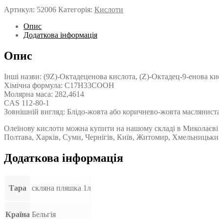
Артикул:
52006
Категорія:
Кислоти
Опис
Додаткова інформація
Опис
Інші назви: (9Z)-Октадеценова кислота, (Z)-Октадец-9-енова к
Хімічна формула: C17H33COOH
Молярна маса: 282,4614
CAS 112-80-1
Зовнішній вигляд: Блідо-жовта або коричнево-жовта маслянист
Олеїнову кислоти можна купити на нашому складі в Миколаєві 
Полтава, Харків, Суми, Чернігів, Київ, Житомир, Хмельницький,
Додаткова інформація
Тара
скляна пляшка 1л
Країна
Бельгія