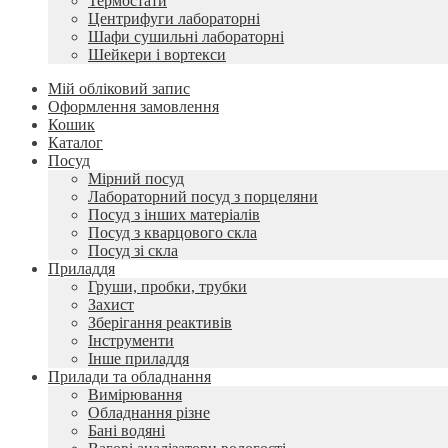
Термостати
Центрифуги лабораторні
Шафи сушильні лабораторні
Шейкери і вортекси
Мій обліковий запис
Оформлення замовлення
Кошик
Каталог
Посуд
Мірний посуд
Лабораторний посуд з порцеляни
Посуд з інших матеріалів
Посуд з кварцового скла
Посуд зі скла
Приладдя
Груши, пробки, трубки
Захист
Зберігання реактивів
Інструменти
Інше приладдя
Прилади та обладнання
Вимірювання
Обладнання різне
Бані водяні