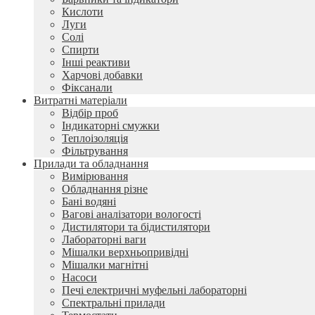
Кислоти
Луги
Солі
Спирти
Інші реактиви
Харчові добавки
Фіксанали
Витратні матеріали
Відбір проб
Індикаторні смужки
Теплоізоляція
Фільтрування
Прилади та обладнання
Вимірювання
Обладнання різне
Бані водяні
Вагові аналізатори вологості
Дистилятори та бідистилятори
Лабораторні ваги
Мішалки верхньопривідні
Мішалки магнітні
Насоси
Печі електричні муфельні лабораторні
Спектральні прилади