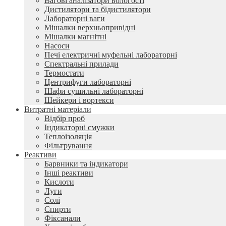
Вагові аналізатори вологості
Дистилятори та бідистилятори
Лабораторні ваги
Мішалки верхньопривідні
Мішалки магнітні
Насоси
Печі електричні муфельні лабораторні
Спектральні прилади
Термостати
Центрифуги лабораторні
Шафи сушильні лабораторні
Шейкери і вортекси
Витратні матеріали
Відбір проб
Індикаторні смужки
Теплоізоляція
Фільтрування
Реактиви
Барвники та індикатори
Інші реактиви
Кислоти
Луги
Солі
Спирти
Фіксанали