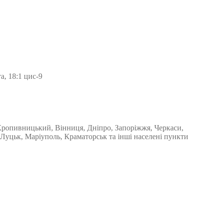
а, 18:1 цис-9
 Кропивницький, Вінниця, Дніпро, Запоріжжя, Черкаси,
 Луцьк, Маріуполь, Краматорськ та інші населені пункти