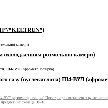
РАН”/”KELTRUN”)
м охолодженням розмольної камери)
го газу (вуглекислоти) Ш4-ВУЛ (афромет
Пристрій для визначення вуглекислог
 предметних скелець ВР-10