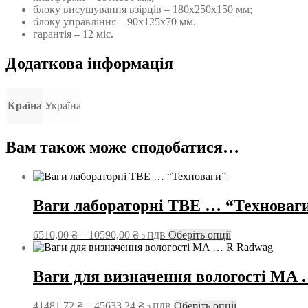
блоку висушування взірців – 180х250х150 мм;
блоку управління – 90х125х70 мм.
гарантія – 12 міс.
Додаткова інформація
Країна
Україна
Вам також може сподобатися…
Ваги лабораторні ТВЕ … “Техноваг
Діапазон
Цей
6510,00
₴
–
10590,00
₴
Оберіть опції
з ПДВ
цін:
товар
від
має
6510,00 ₴
кілька
Ваги для визначення вологості MA
до
варіантів.
10590,00 ₴
Параметри
Діапазон
Цей
41481,72
₴
–
45633,24
₴
Оберіть опції
з ПДВ