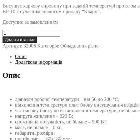
Висушує харчову сировину при заданій температурі протягом за
ВР-10 є сучасним аналогом приладу “Кварц”.
Доступно за замовленням
Вологомір
Чижової
Додати в кошик
ПЧ
Артикул:
32006
Категорія:
Обладнання різне
ВР-10
(повірка
Опис
(калібрування)
Додаткова інформація
терморегулятора)
кількість
Опис
діапазон робочої температури – від 50 до 200 °C;
відхилення температури плит блоку висушування взірців в
час нагріву блоку до встановленої температури, не більше 
напруга живлення – 220 В;
споживана потужність, не більше – 900 Вт;
маса, не більше – 6 кг;
габаритні розміри:
платформи – 180х180 мм;