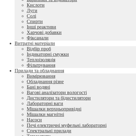
Кислоти
Луги
Солі
Спирти
Інші реактиви
Харчові добавки
Фіксанали
Витратні матеріали
Відбір проб
Індикаторні смужки
Теплоізоляція
Фільтрування
Прилади та обладнання
Вимірювання
Обладнання різне
Бані водяні
Вагові аналізатори вологості
Дистилятори та бідистилятори
Лабораторні ваги
Мішалки верхньопривідні
Мішалки магнітні
Насоси
Печі електричні муфельні лабораторні
Спектральні прилади