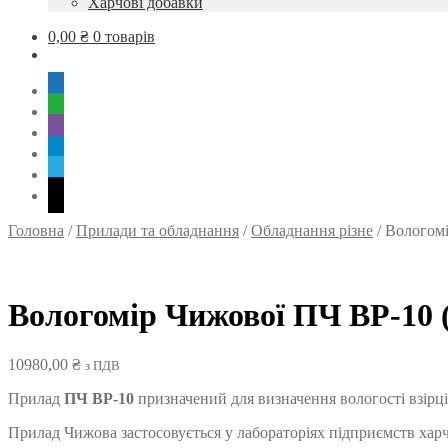
Харчові добавки
0,00
₴
0 товарів
mobile
whatsapp
viber
tg
skype
mail
Головна
/
Прилади та обладнання
/
Обладнання різне
/
Вологомі
Вологомір Чижової ПЧ ВР-10 (
10980,00
₴
з ПДВ
Прилад
ПЧ ВР-10
призначений для визначення вологості взірц
Прилад Чижова застосовується у лабораторіях підприємств харч