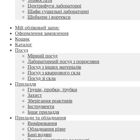
Термостати
Центрифуги лабораторні
Шафи сушильні лабораторні
Шейкери і вортекси
Мій обліковий запис
Оформлення замовлення
Кошик
Каталог
Посуд
Мірний посуд
Лабораторний посуд з порцеляни
Посуд з інших матеріалів
Посуд з кварцового скла
Посуд зі скла
Приладдя
Груши, пробки, трубки
Захист
Зберігання реактивів
Інструменти
Інше приладдя
Прилади та обладнання
Вимірювання
Обладнання різне
Бані водяні