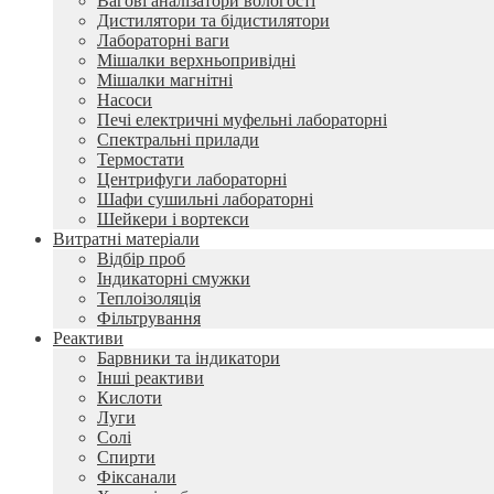
Вагові аналізатори вологості
Дистилятори та бідистилятори
Лабораторні ваги
Мішалки верхньопривідні
Мішалки магнітні
Насоси
Печі електричні муфельні лабораторні
Спектральні прилади
Термостати
Центрифуги лабораторні
Шафи сушильні лабораторні
Шейкери і вортекси
Витратні матеріали
Відбір проб
Індикаторні смужки
Теплоізоляція
Фільтрування
Реактиви
Барвники та індикатори
Інші реактиви
Кислоти
Луги
Солі
Спирти
Фіксанали