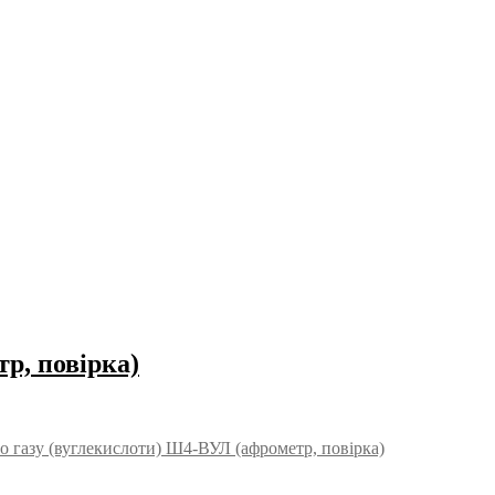
р, повірка)
о газу (вуглекислоти) Ш4-ВУЛ (афрометр, повірка)