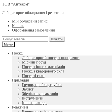
Перейти
Перейти
ТОВ "Антеком"
до
до
Лабораторне обладнання і реактиви
навігації
вмісту
Мій обліковий запис
Кошик
Оформлення замовлення
Шукати:
Шукати
Меню
Посуд
Лабораторний посуд з порцеляни
Мірний посуд
Посуд з інших матеріалів
Посуд з кварцового скла
Посуд зі скла
Приладдя
Груши, пробки, трубки
Захист
Зберігання реактивів
Інструменти
Інше приладдя
Реактиви
Барвники та індикатори