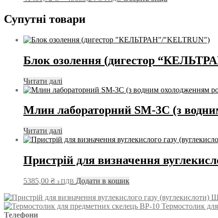
можна
цін:
товар
вибрати
від
має
Супутні товари
на
41481,72 ₴
кілька
сторінці
до
варіантів.
товару
45633,24 ₴
Параметри
можна
Блок озолення (дигестор “КЕЛЬТ
вибрати
на
сторінці
Читати далі
товару
Млин лабораторний SM-3C (з водни
Читати далі
Пристрій для визначення вуглекисло
5385,00
₴
Додати в кошик
з ПДВ
Термостолик для
Телефони