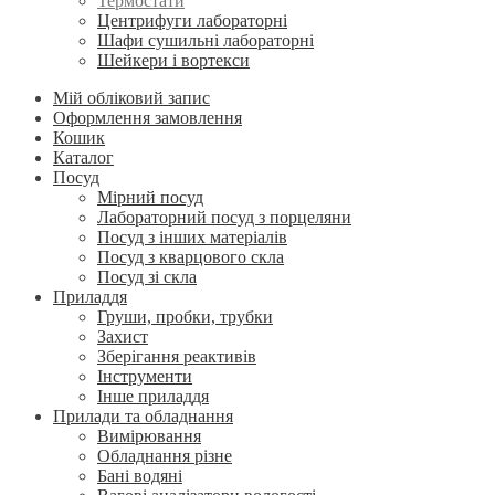
Термостати
Центрифуги лабораторні
Шафи сушильні лабораторні
Шейкери і вортекси
Мій обліковий запис
Оформлення замовлення
Кошик
Каталог
Посуд
Мірний посуд
Лабораторний посуд з порцеляни
Посуд з інших матеріалів
Посуд з кварцового скла
Посуд зі скла
Приладдя
Груши, пробки, трубки
Захист
Зберігання реактивів
Інструменти
Інше приладдя
Прилади та обладнання
Вимірювання
Обладнання різне
Бані водяні