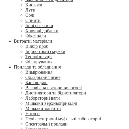
Кислоти
Луги
Солі
Спирти
Інші реактиви
Харчові добавки
Фіксанали
Витратні матеріали
Відбір проб
Індикаторні смужки
Теплоізоляція
Фільтрування
Прилади та обладнання
Вимірювання
Обладнання різне
Бані водяні
Вагові аналізатори вологості
Дистилятори та бідистилятори
Лабораторні ваги
Мішалки верхньопривідні
Мішалки магнітні
Насоси
Печі електричні муфельні лабораторні
Спектральні прилади