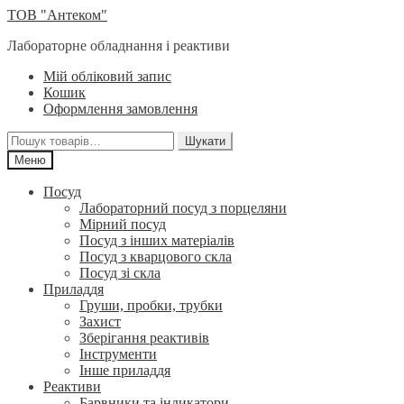
Перейти
Перейти
ТОВ "Антеком"
до
до
Лабораторне обладнання і реактиви
навігації
вмісту
Мій обліковий запис
Кошик
Оформлення замовлення
Шукати:
Шукати
Меню
Посуд
Лабораторний посуд з порцеляни
Мірний посуд
Посуд з інших матеріалів
Посуд з кварцового скла
Посуд зі скла
Приладдя
Груши, пробки, трубки
Захист
Зберігання реактивів
Інструменти
Інше приладдя
Реактиви
Барвники та індикатори