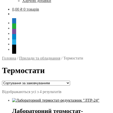
Харчові добавки
0,00
₴
0 товарів
mobile
whatsapp
viber
tg
skype
mail
Головна
/
Прилади та обладнання
/
Термостати
Термостати
Відображаються усі з 4 результатів
Лабораторний термостат-