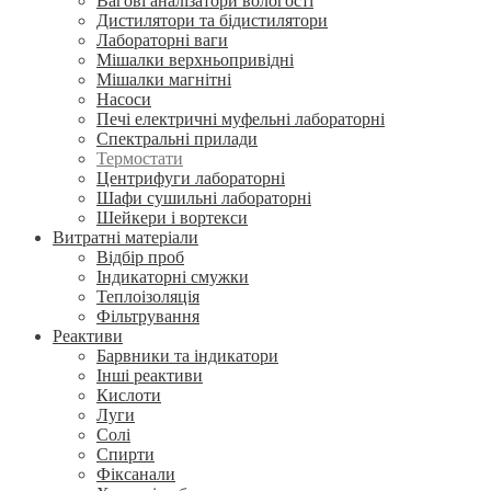
Вагові аналізатори вологості
Дистилятори та бідистилятори
Лабораторні ваги
Мішалки верхньопривідні
Мішалки магнітні
Насоси
Печі електричні муфельні лабораторні
Спектральні прилади
Термостати
Центрифуги лабораторні
Шафи сушильні лабораторні
Шейкери і вортекси
Витратні матеріали
Відбір проб
Індикаторні смужки
Теплоізоляція
Фільтрування
Реактиви
Барвники та індикатори
Інші реактиви
Кислоти
Луги
Солі
Спирти
Фіксанали