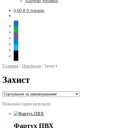
Харчові добавки
0,00
₴
0 товарів
mobile
whatsapp
viber
tg
skype
mail
Головна
/
Приладдя
/
Захист
Захист
Показано один результат
Фартух ПВХ