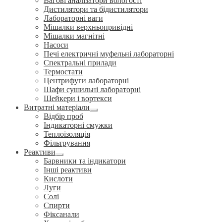
Вагові аналізатори вологості
Дистилятори та бідистилятори
Лабораторні ваги
Мішалки верхньопривідні
Мішалки магнітні
Насоси
Печі електричні муфельні лабораторні
Спектральні прилади
Термостати
Центрифуги лабораторні
Шафи сушильні лабораторні
Шейкери і вортекси
Витратні матеріали
Розгорнуте
Відбір проб
вкладене
Індикаторні смужки
меню
Теплоізоляція
Фільтрування
Реактиви
Розгорнуте
Барвники та індикатори
вкладене
Інші реактиви
меню
Кислоти
Луги
Солі
Спирти
Фіксанали