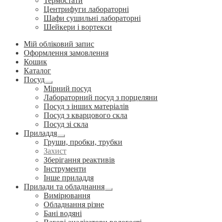
Термостати
Центрифуги лабораторні
Шафи сушильні лабораторні
Шейкери і вортекси
Мій обліковий запис
Оформлення замовлення
Кошик
Каталог
Посуд
Розгорнуте
Мірний посуд
вкладене
Лабораторний посуд з порцеляни
меню
Посуд з інших матеріалів
Посуд з кварцового скла
Посуд зі скла
Приладдя
Розгорнуте
Груши, пробки, трубки
вкладене
Захист
меню
Зберігання реактивів
Інструменти
Інше приладдя
Прилади та обладнання
Розгорнуте
Вимірювання
вкладене
Обладнання різне
меню
Бані водяні