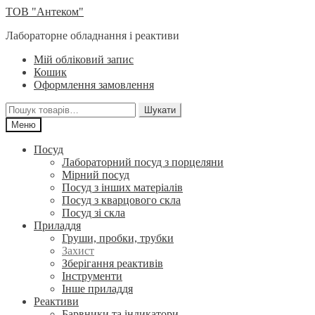
Перейти
Перейти
ТОВ "Антеком"
до
до
Лабораторне обладнання і реактиви
навігації
вмісту
Мій обліковий запис
Кошик
Оформлення замовлення
Шукати:
Шукати
Меню
Посуд
Лабораторний посуд з порцеляни
Мірний посуд
Посуд з інших матеріалів
Посуд з кварцового скла
Посуд зі скла
Приладдя
Груши, пробки, трубки
Захист
Зберігання реактивів
Інструменти
Інше приладдя
Реактиви
Барвники та індикатори