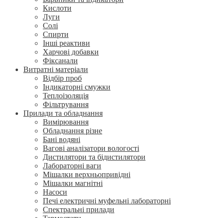
Кислоти
Луги
Солі
Спирти
Інші реактиви
Харчові добавки
Фіксанали
Витратні матеріали
Відбір проб
Індикаторні смужки
Теплоізоляція
Фільтрування
Прилади та обладнання
Вимірювання
Обладнання різне
Бані водяні
Вагові аналізатори вологості
Дистилятори та бідистилятори
Лабораторні ваги
Мішалки верхньопривідні
Мішалки магнітні
Насоси
Печі електричні муфельні лабораторні
Спектральні прилади