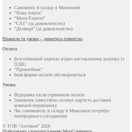
Самовивіз зі складу в Миколаєві
“Нова пошта”
“Meest Express”
“САТ” (за домовленістю)
“Делівері” (за домовленістю)
Правила та умови – дивитись повністю
Оплата
Безготівковий переказ згідно виставленому рахунку (з
ПДВ)
“Приватбанк”
Інші форми оплати обговорюються
Умови
Відправка після отримання оплати
Замовник самостійно сплачує вартість доставки
компанії-перевізнику
Час самовивозу зі складу в Миколаєві потребує
попереднього узгодження
© ТОВ "Антеком" 2026
Побудовано з використанням WooCommerce
.