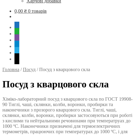
Харчові добавки
0,00
₴
0 товарів
mobile
whatsapp
viber
tg
skype
mail
Головна
/
Посуд
/
Посуд з кварцового скла
Посуд з кварцового скла
Хіміко-лабораторний посуд з кварцового скла по ГОСТ 19908-
90 Тиглі, чаші, склянки, колби, воронки, пробирки та
наконечники з прозорого кварцового скла. Тиглі, чаші,
склянки, колби, воронки, пробирки застосовуються при роботі
з кислими та нейтральними речовинами при температруах до
1000 ºС. Наконечники призначені для термоелектричних
термометрів, працюючих при температурах до 1000 ºС, і для