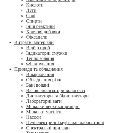
Кислоти
Луги
Солі
Спирти
Інші реактиви
Харчові добавки
Фіксанали
Витратні матеріали
Відбір проб
Індикаторні смужки
Теплоізоляція
Фільтрування
Прилади та обладнання
Вимірювання
Обладнання різне
Бані водяні
Вагові аналізатори вологості
Дистилятори та бідистилятори
Лабораторні ваги
Мішалки верхньопривідні
Мішалки магнітні
Насоси
Печі електричні муфельні лабораторні
Спектральні прилади