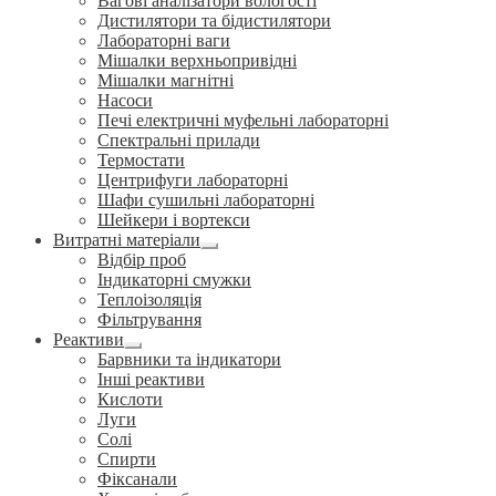
Вагові аналізатори вологості
Дистилятори та бідистилятори
Лабораторні ваги
Мішалки верхньопривідні
Мішалки магнітні
Насоси
Печі електричні муфельні лабораторні
Спектральні прилади
Термостати
Центрифуги лабораторні
Шафи сушильні лабораторні
Шейкери і вортекси
Витратні матеріали
Розгорнуте
Відбір проб
вкладене
Індикаторні смужки
меню
Теплоізоляція
Фільтрування
Реактиви
Розгорнуте
Барвники та індикатори
вкладене
Інші реактиви
меню
Кислоти
Луги
Солі
Спирти
Фіксанали