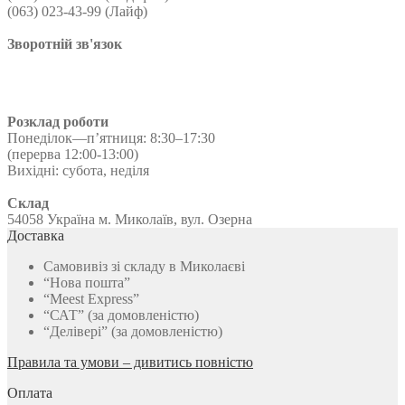
(063) 023-43-99 (Лайф)
сторінці
товару
Зворотній зв'язок
Розклад роботи
Понеділок—п’ятниця: 8:30–17:30
(перерва 12:00-13:00)
Вихідні: субота, неділя
Склад
54058 Україна м. Миколаїв, вул. Озерна
Доставка
Самовивіз зі складу в Миколаєві
“Нова пошта”
“Meest Express”
“САТ” (за домовленістю)
“Делівері” (за домовленістю)
Правила та умови – дивитись повністю
Оплата