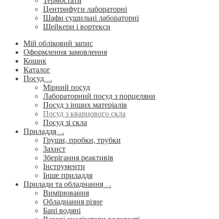
Термостати
Центрифуги лабораторні
Шафи сушильні лабораторні
Шейкери і вортекси
Мій обліковий запис
Оформлення замовлення
Кошик
Каталог
Посуд
Розгорнуте
Мірний посуд
вкладене
Лабораторний посуд з порцеляни
меню
Посуд з інших матеріалів
Посуд з кварцового скла
Посуд зі скла
Приладдя
Розгорнуте
Груши, пробки, трубки
вкладене
Захист
меню
Зберігання реактивів
Інструменти
Інше приладдя
Прилади та обладнання
Розгорнуте
Вимірювання
вкладене
Обладнання різне
меню
Бані водяні