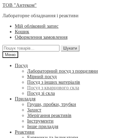
Перейти
Перейти
ТОВ "Антеком"
до
до
Лабораторне обладнання і реактиви
навігації
вмісту
Мій обліковий запис
Кошик
Оформлення замовлення
Шукати:
Шукати
Меню
Посуд
Лабораторний посуд з порцеляни
Мірний посуд
Посуд з інших матеріалів
Посуд з кварцового скла
Посуд зі скла
Приладдя
Груши, пробки, трубки
Захист
Зберігання реактивів
Інструменти
Інше приладдя
Реактиви
Барвники та індикатори