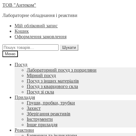
Перейти
Перейти
ТОВ "Антеком"
до
до
Лабораторне обладнання і реактиви
навігації
вмісту
Мій обліковий запис
Кошик
Оформлення замовлення
Шукати:
Шукати
Меню
Посуд
Лабораторний посуд з порцеляни
Мірний посуд
Посуд з інших матеріалів
Посуд з кварцового скла
Посуд зі скла
Приладдя
Груши, пробки, трубки
Захист
Зберігання реактивів
Інструменти
Інше приладдя
Реактиви
Барвники та індикатори