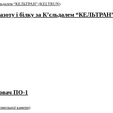
і азоту і білку за К’єльдалем “КЕЛЬТРА
лювач ПО-1