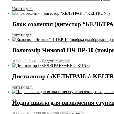
Читати далі
Блок озолення (дигестор “КЕЛЬТ
Читати далі
Вологомір Чижової ПЧ ВР-10 (повірк
10980,00
₴
Додати в кошик
з ПДВ
Дистилятор («КЕЛЬТРАН»/«KELTR
Читати далі
Йодна шкала для визначення ступе
Діапазон
Цей
3600,00
₴
–
7200,00
₴
Оберіть опції
з ПДВ