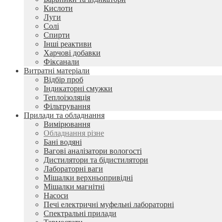
Кислоти
Луги
Солі
Спирти
Інші реактиви
Харчові добавки
Фіксанали
Витратні матеріали
Відбір проб
Індикаторні смужки
Теплоізоляція
Фільтрування
Прилади та обладнання
Вимірювання
Обладнання різне
Бані водяні
Вагові аналізатори вологості
Дистилятори та бідистилятори
Лабораторні ваги
Мішалки верхньопривідні
Мішалки магнітні
Насоси
Печі електричні муфельні лабораторні
Спектральні прилади