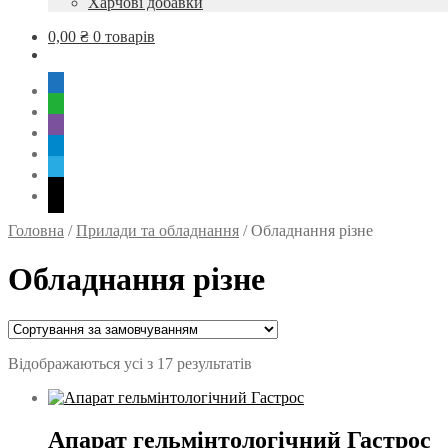
Харчові добавки
0,00
₴
0 товарів
mobile
whatsapp
viber
tg
skype
mail
Головна
/
Прилади та обладнання
/
Обладнання різне
Обладнання різне
Відображаються усі з 17 результатів
Апарат гельмінтологічний Гастрос