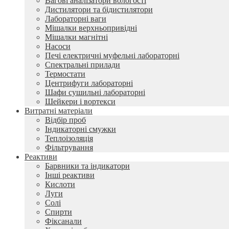
Вагові аналізатори вологості
Дистилятори та бідистилятори
Лабораторні ваги
Мішалки верхньопривідні
Мішалки магнітні
Насоси
Печі електричні муфельні лабораторні
Спектральні прилади
Термостати
Центрифуги лабораторні
Шафи сушильні лабораторні
Шейкери і вортекси
Витратні матеріали
Відбір проб
Індикаторні смужки
Теплоізоляція
Фільтрування
Реактиви
Барвники та індикатори
Інші реактиви
Кислоти
Луги
Солі
Спирти
Фіксанали