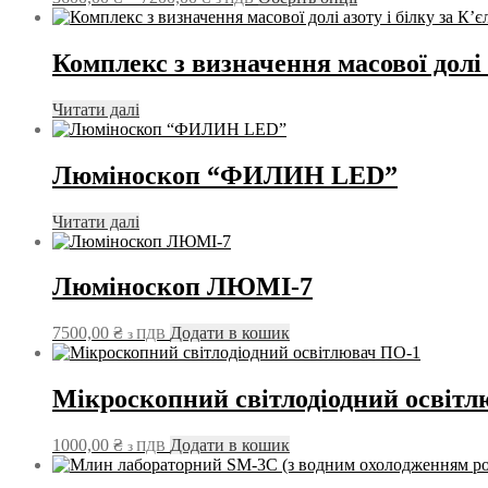
цін:
товар
від
має
3600,00 ₴
кілька
Комплекс з визначення масової дол
до
варіантів.
7200,00 ₴
Параметри
Читати далі
можна
вибрати
на
Люміноскоп “ФИЛИН LED”
сторінці
товару
Читати далі
Люміноскоп ЛЮМІ-7
7500,00
₴
Додати в кошик
з ПДВ
Мікроскопний світлодіодний освіт
1000,00
₴
Додати в кошик
з ПДВ