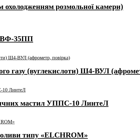
м охолодженням розмольної камери)
 ПВФ-35ПП
го газу (вуглекислоти) Ш4-ВУЛ (афромет
тичних мастил УППС-10 ЛинтеЛ
ї оливи типу «ELCHROM»