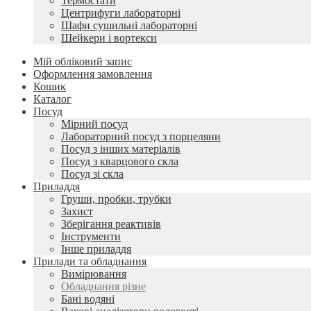
Термостати
Центрифуги лабораторні
Шафи сушильні лабораторні
Шейкери і вортекси
Мій обліковий запис
Оформлення замовлення
Кошик
Каталог
Посуд
Мірний посуд
Лабораторний посуд з порцеляни
Посуд з інших матеріалів
Посуд з кварцового скла
Посуд зі скла
Приладдя
Груши, пробки, трубки
Захист
Зберігання реактивів
Інструменти
Інше приладдя
Прилади та обладнання
Вимірювання
Обладнання різне
Бані водяні