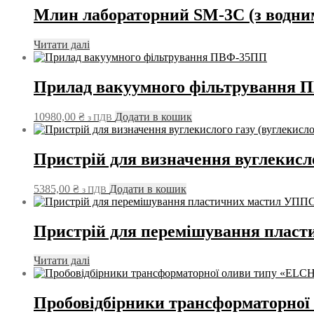
Млин лабораторний SM-3C (з водни
Читати далі
Прилад вакуумного фільтрування
10980,00
₴
Додати в кошик
з ПДВ
Пристрій для визначення вуглекисло
5385,00
₴
Додати в кошик
з ПДВ
Пристрій для перемішування плас
Читати далі
Пробовідбірники трансформаторно