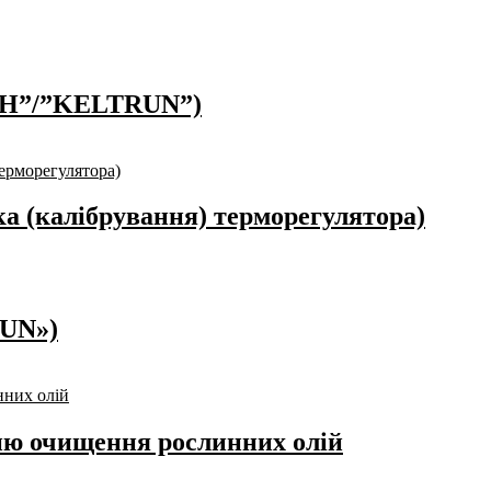
РАН”/”KELTRUN”)
а (калібрування) терморегулятора)
UN»)
ню очищення рослинних олій