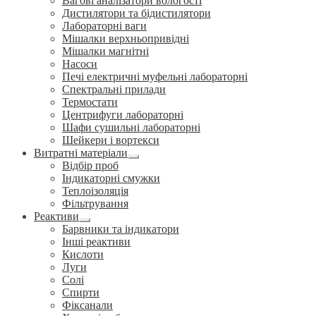
Вагові аналізатори вологості
Дистилятори та бідистилятори
Лабораторні ваги
Мішалки верхньопривідні
Мішалки магнітні
Насоси
Печі електричні муфельні лабораторні
Спектральні прилади
Термостати
Центрифуги лабораторні
Шафи сушильні лабораторні
Шейкери і вортекси
Витратні матеріали
Розгорнуте
Відбір проб
вкладене
Індикаторні смужки
меню
Теплоізоляція
Фільтрування
Реактиви
Розгорнуте
Барвники та індикатори
вкладене
Інші реактиви
меню
Кислоти
Луги
Солі
Спирти
Фіксанали