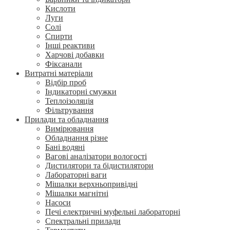
Кислоти
Луги
Солі
Спирти
Інші реактиви
Харчові добавки
Фіксанали
Витратні матеріали
Відбір проб
Індикаторні смужки
Теплоізоляція
Фільтрування
Прилади та обладнання
Вимірювання
Обладнання різне
Бані водяні
Вагові аналізатори вологості
Дистилятори та бідистилятори
Лабораторні ваги
Мішалки верхньопривідні
Мішалки магнітні
Насоси
Печі електричні муфельні лабораторні
Спектральні прилади