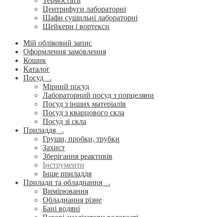
Термостати
Центрифуги лабораторні
Шафи сушильні лабораторні
Шейкери і вортекси
Мій обліковий запис
Оформлення замовлення
Кошик
Каталог
Посуд
Розгорнуте
Мірний посуд
вкладене
Лабораторний посуд з порцеляни
меню
Посуд з інших матеріалів
Посуд з кварцового скла
Посуд зі скла
Приладдя
Розгорнуте
Груши, пробки, трубки
вкладене
Захист
меню
Зберігання реактивів
Інструменти
Інше приладдя
Прилади та обладнання
Розгорнуте
Вимірювання
вкладене
Обладнання різне
меню
Бані водяні