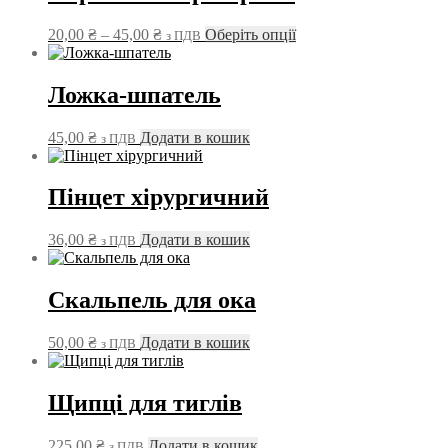
Діапазон
Цей
20,00
₴
–
45,00
₴
Оберіть опції
з ПДВ
цін:
товар
від
має
20,00 ₴
кілька
Ложка-шпатель
до
варіантів.
45,00 ₴
Параметри
45,00
₴
Додати в кошик
з ПДВ
можна
вибрати
на
Пінцет хірургичний
сторінці
товару
36,00
₴
Додати в кошик
з ПДВ
Скальпель для ока
50,00
₴
Додати в кошик
з ПДВ
Щипці для тиглів
225,00
₴
Додати в кошик
з ПДВ