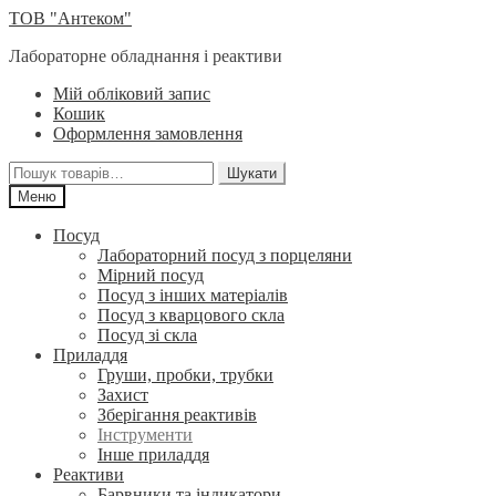
Перейти
Перейти
ТОВ "Антеком"
до
до
Лабораторне обладнання і реактиви
навігації
вмісту
Мій обліковий запис
Кошик
Оформлення замовлення
Шукати:
Шукати
Меню
Посуд
Лабораторний посуд з порцеляни
Мірний посуд
Посуд з інших матеріалів
Посуд з кварцового скла
Посуд зі скла
Приладдя
Груши, пробки, трубки
Захист
Зберігання реактивів
Інструменти
Інше приладдя
Реактиви
Барвники та індикатори