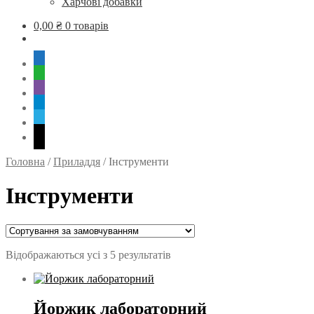
Харчові добавки
0,00
₴
0 товарів
mobile
whatsapp
viber
tg
skype
mail
Головна
/
Приладдя
/
Інструменти
Інструменти
Відображаються усі з 5 результатів
Йоржик лабораторний