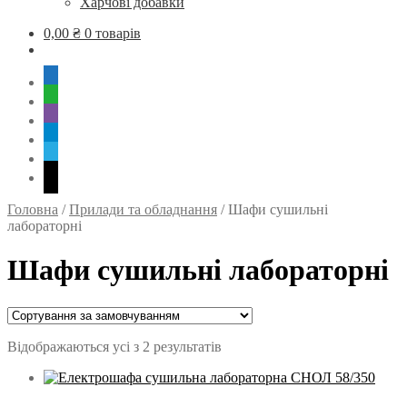
Харчові добавки
0,00
₴
0 товарів
mobile
whatsapp
viber
tg
skype
mail
Головна
/
Прилади та обладнання
/
Шафи сушильні
лабораторні
Шафи сушильні лабораторні
Відображаються усі з 2 результатів