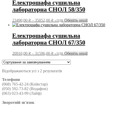
Електрошафа сушильна
лабораторна СНОЛ 58/350
Діапазон
Цей
23490,00
₴
–
35052,00
₴
Оберіть опції
з ПДВ
цін:
товар
від
має
23490,00 ₴
кілька
Електрошафа сушильна
до
варіантів.
лабораторна СНОЛ 67/350
35052,00 ₴
Параметри
можна
вибрати
Діапазон
Цей
20910,00
₴
–
31596,00
₴
Оберіть опції
з ПДВ
на
цін:
товар
сторінці
від
має
товару
20910,00 ₴
кілька
Відображаються усі з 2 результатів
до
варіантів.
31596,00 ₴
Параметри
Телефони
можна
(068) 765-42-24 (Київстар)
вибрати
(050) 592-73-82 (Водафон)
на
(063) 023-43-99 (Лайф)
сторінці
товару
Зворотній зв'язок