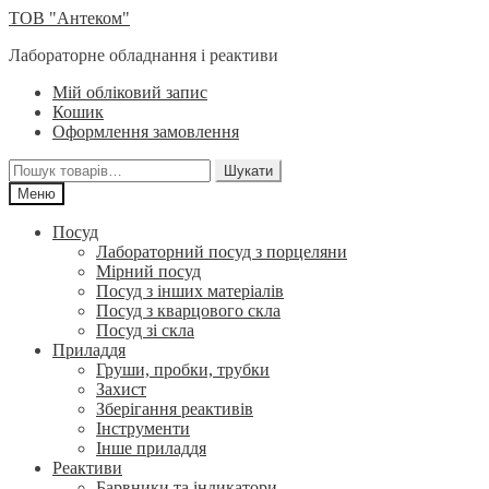
Перейти
Перейти
ТОВ "Антеком"
до
до
Лабораторне обладнання і реактиви
навігації
вмісту
Мій обліковий запис
Кошик
Оформлення замовлення
Шукати:
Шукати
Меню
Посуд
Лабораторний посуд з порцеляни
Мірний посуд
Посуд з інших матеріалів
Посуд з кварцового скла
Посуд зі скла
Приладдя
Груши, пробки, трубки
Захист
Зберігання реактивів
Інструменти
Інше приладдя
Реактиви
Барвники та індикатори