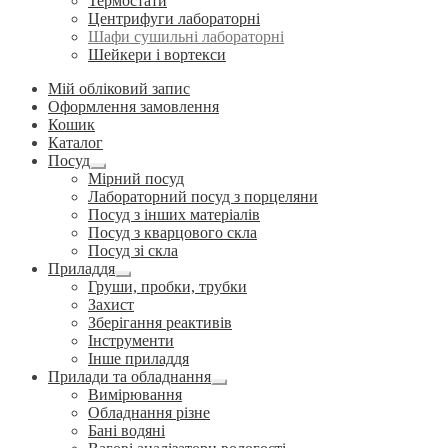
Термостати
Центрифуги лабораторні
Шафи сушильні лабораторні
Шейкери і вортекси
Мій обліковий запис
Оформлення замовлення
Кошик
Каталог
Посуд
Розгорнуте
Мірний посуд
вкладене
Лабораторний посуд з порцеляни
меню
Посуд з інших матеріалів
Посуд з кварцового скла
Посуд зі скла
Приладдя
Розгорнуте
Груши, пробки, трубки
вкладене
Захист
меню
Зберігання реактивів
Інструменти
Інше приладдя
Прилади та обладнання
Розгорнуте
Вимірювання
вкладене
Обладнання різне
меню
Бані водяні