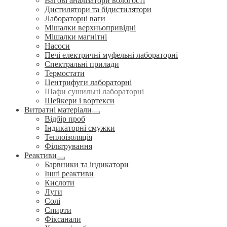
Вагові аналізатори вологості
Дистилятори та бідистилятори
Лабораторні ваги
Мішалки верхньопривідні
Мішалки магнітні
Насоси
Печі електричні муфельні лабораторні
Спектральні прилади
Термостати
Центрифуги лабораторні
Шафи сушильні лабораторні
Шейкери і вортекси
Витратні матеріали
Розгорнуте
Відбір проб
вкладене
Індикаторні смужки
меню
Теплоізоляція
Фільтрування
Реактиви
Розгорнуте
Барвники та індикатори
вкладене
Інші реактиви
меню
Кислоти
Луги
Солі
Спирти
Фіксанали