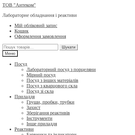
Перейти
Перейти
ТОВ "Антеком"
до
до
Лабораторне обладнання і реактиви
навігації
вмісту
Мій обліковий запис
Кошик
Оформлення замовлення
Шукати:
Шукати
Меню
Посуд
Лабораторний посуд з порцеляни
Мірний посуд
Посуд з інших матеріалів
Посуд з кварцового скла
Посуд зі скла
Приладдя
Груши, пробки, трубки
Захист
Зберігання реактивів
Інструменти
Інше приладдя
Реактиви
Барвники та індикатори