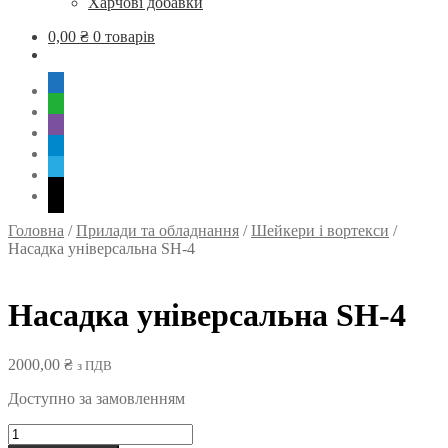
Харчові добавки
0,00
₴
0 товарів
mobile
whatsapp
viber
tg
skype
mail
Головна
/
Прилади та обладнання
/
Шейкери і вортекси
/
Насадка універсальна SH-4
Насадка універсальна SH-4
2000,00
₴
з ПДВ
Доступно за замовленням
Насадка