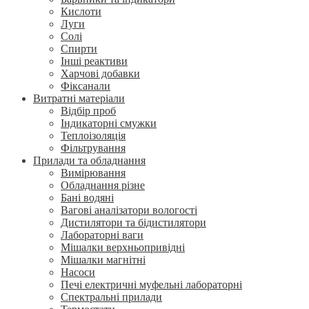
Кислоти
Луги
Солі
Спирти
Інші реактиви
Харчові добавки
Фіксанали
Витратні матеріали
Відбір проб
Індикаторні смужки
Теплоізоляція
Фільтрування
Прилади та обладнання
Вимірювання
Обладнання різне
Бані водяні
Вагові аналізатори вологості
Дистилятори та бідистилятори
Лабораторні ваги
Мішалки верхньопривідні
Мішалки магнітні
Насоси
Печі електричні муфельні лабораторні
Спектральні прилади