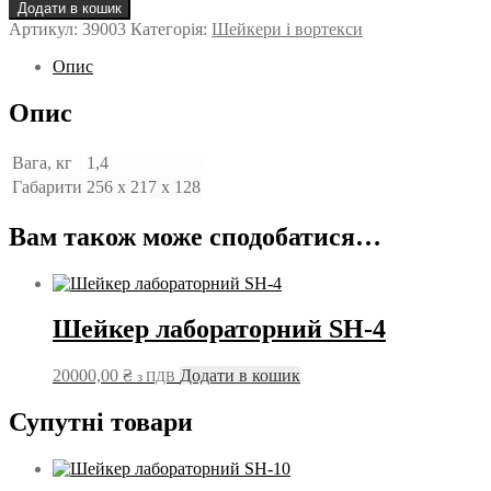
універсальна
Додати в кошик
SH-
Артикул:
39003
Категорія:
Шейкери і вортекси
4
кількість
Опис
Опис
Вага, кг
1,4
Габарити
256 x 217 x 128
Вам також може сподобатися…
Шейкер лабораторний SH-4
20000,00
₴
Додати в кошик
з ПДВ
Супутні товари