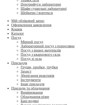
Термостати
Центрифуги лабораторні
Шафи сушильні лабораторні
Шейкери і вортекси
Мій обліковий запис
Оформлення замовлення
Кошик
Каталог
Посуд
Мірний посуд
Лабораторний посуд з порцеляни
Посуд з інших матеріалів
Посуд з кварцового скла
Посуд зі скла
Приладдя
Груши, пробки, трубки
Захист
Зберігання реактивів
Інструменти
Інше приладдя
Прилади та обладнання
Вимірювання
Обладнання різне
Бані водяні