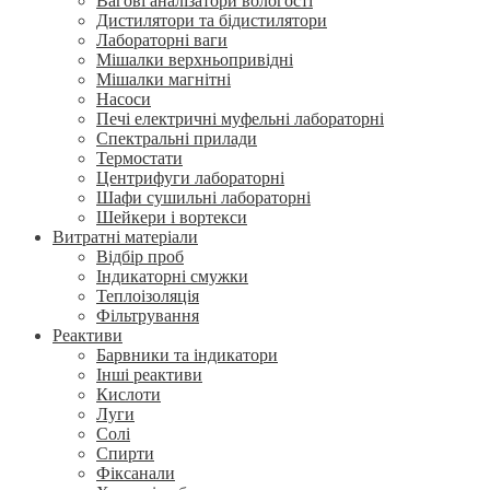
Вагові аналізатори вологості
Дистилятори та бідистилятори
Лабораторні ваги
Мішалки верхньопривідні
Мішалки магнітні
Насоси
Печі електричні муфельні лабораторні
Спектральні прилади
Термостати
Центрифуги лабораторні
Шафи сушильні лабораторні
Шейкери і вортекси
Витратні матеріали
Відбір проб
Індикаторні смужки
Теплоізоляція
Фільтрування
Реактиви
Барвники та індикатори
Інші реактиви
Кислоти
Луги
Солі
Спирти
Фіксанали