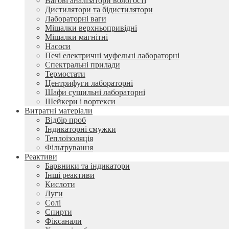
Вагові аналізатори вологості
Дистилятори та бідистилятори
Лабораторні ваги
Мішалки верхньопривідні
Мішалки магнітні
Насоси
Печі електричні муфельні лабораторні
Спектральні прилади
Термостати
Центрифуги лабораторні
Шафи сушильні лабораторні
Шейкери і вортекси
Витратні матеріали
Відбір проб
Індикаторні смужки
Теплоізоляція
Фільтрування
Реактиви
Барвники та індикатори
Інші реактиви
Кислоти
Луги
Солі
Спирти
Фіксанали