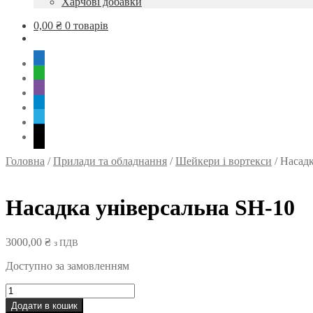
Харчові добавки
0,00
₴
0 товарів
mobile
whatsapp
viber
tg
skype
mail
Головна
/
Прилади та обладнання
/
Шейкери і вортекси
/
Насадк
Насадка універсальна SH-10
3000,00
₴
з ПДВ
Доступно за замовленням
Насадка
універсальна
Додати в кошик