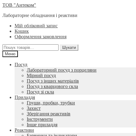
Перейти
Перейти
ТОВ "Антеком"
до
до
Лабораторне обладнання і реактиви
навігації
вмісту
Мій обліковий запис
Кошик
Оформлення замовлення
Шукати:
Шукати
Меню
Посуд
Лабораторний посуд з порцеляни
Мірний посуд
Посуд з інших матеріалів
Посуд з кварцового скла
Посуд зі скла
Приладдя
Груши, пробки, трубки
Захист
Зберігання реактивів
Інструменти
Інше приладдя
Реактиви
Барвники та індикатори