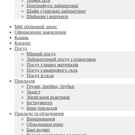
Термостати
Центрифуги лабораторні
Шафи сушильні лабораторні
Шейкери і вортекси
Мій обліковий запис
Оформлення замовлення
Кошик
Каталог
Посуд
Мірний посуд
Лабораторний посуд з порцеляни
Посуд з інших матеріалів
Посуд з кварцового скла
Посуд зі скла
Приладдя
Груши, пробки, трубки
Захист
Зберігання реактивів
Інструменти
Інше приладдя
Прилади та обладнання
Вимірювання
Обладнання різне
Бані водяні