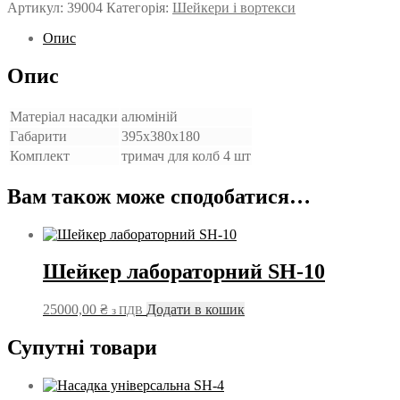
SH-
Артикул:
39004
Категорія:
Шейкери і вортекси
10
кількість
Опис
Опис
Матеріал насадки
алюміній
Габарити
395х380х180
Комплект
тримач для колб 4 шт
Вам також може сподобатися…
Шейкер лабораторний SH-10
25000,00
₴
Додати в кошик
з ПДВ
Супутні товари