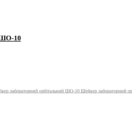
 ШО-10
Шейкер лабораторний о