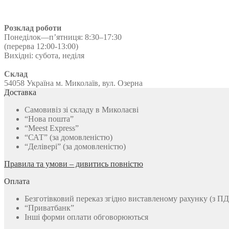
Розклад роботи
Понеділок—п’ятниця: 8:30–17:30
(перерва 12:00-13:00)
Вихідні: субота, неділя
Склад
54058 Україна м. Миколаїв, вул. Озерна
Доставка
Самовивіз зі складу в Миколаєві
“Нова пошта”
“Meest Express”
“САТ” (за домовленістю)
“Делівері” (за домовленістю)
Правила та умови – дивитись повністю
Оплата
Безготівковий переказ згідно виставленому рахунку (з П
“Приватбанк”
Інші форми оплати обговорюються