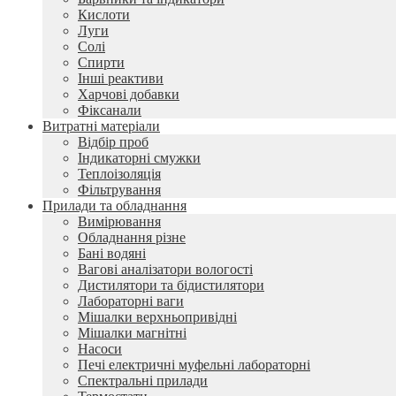
Кислоти
Луги
Солі
Спирти
Інші реактиви
Харчові добавки
Фіксанали
Витратні матеріали
Відбір проб
Індикаторні смужки
Теплоізоляція
Фільтрування
Прилади та обладнання
Вимірювання
Обладнання різне
Бані водяні
Вагові аналізатори вологості
Дистилятори та бідистилятори
Лабораторні ваги
Мішалки верхньопривідні
Мішалки магнітні
Насоси
Печі електричні муфельні лабораторні
Спектральні прилади