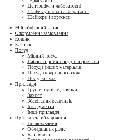
Термостати
Центрифуги лабораторні
Шафи сушильні лабораторні
Шейкери і вортекси
Мій обліковий запис
Оформлення замовлення
Кошик
Каталог
Посуд
Мірний посуд
Лабораторний посуд з порцеляни
Посуд з інших матеріалів
Посуд з кварцового скла
Посуд зі скла
Приладдя
Груши, пробки, трубки
Захист
Зберігання реактивів
Інструменти
Інше приладдя
Прилади та обладнання
Вимірювання
Обладнання різне
Бані водяні