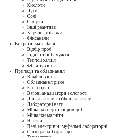
Кислоти
Луги
Солі
Спирти
Інші реактиви
Харчові добавки
Фіксанали
Витратні матеріали
Відбір проб
Індикаторні смужки
Теплоізоляція
Фільтрування
Прилади та обладнання
Вимірювання
Обладнання різне
Бані водяні
Вагові аналізатори вологості
Дистилятори та бідистилятори
Лабораторні ваги
Мішалки верхньопривідні
Мішалки магнітні
Насоси
Печі електричні муфельні лабораторні
Спектральні прилади