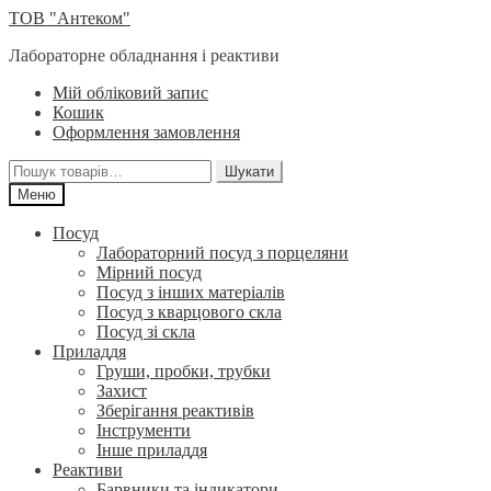
Перейти
Перейти
ТОВ "Антеком"
до
до
Лабораторне обладнання і реактиви
навігації
вмісту
Мій обліковий запис
Кошик
Оформлення замовлення
Шукати:
Шукати
Меню
Посуд
Лабораторний посуд з порцеляни
Мірний посуд
Посуд з інших матеріалів
Посуд з кварцового скла
Посуд зі скла
Приладдя
Груши, пробки, трубки
Захист
Зберігання реактивів
Інструменти
Інше приладдя
Реактиви
Барвники та індикатори