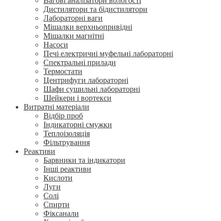
Вагові аналізатори вологості
Дистилятори та бідистилятори
Лабораторні ваги
Мішалки верхньопривідні
Мішалки магнітні
Насоси
Печі електричні муфельні лабораторні
Спектральні прилади
Термостати
Центрифуги лабораторні
Шафи сушильні лабораторні
Шейкери і вортекси
Витратні матеріали
Відбір проб
Індикаторні смужки
Теплоізоляція
Фільтрування
Реактиви
Барвники та індикатори
Інші реактиви
Кислоти
Луги
Солі
Спирти
Фіксанали