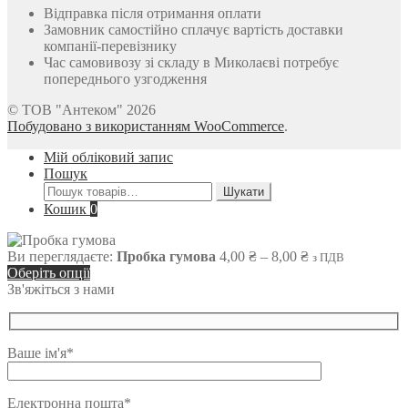
Відправка після отримання оплати
Замовник самостійно сплачує вартість доставки
компанії-перевізнику
Час самовивозу зі складу в Миколаєві потребує
попереднього узгодження
© ТОВ "Антеком" 2026
Побудовано з використанням WooCommerce
.
Мій обліковий запис
Пошук
Шукати:
Шукати
Кошик
0
Діапазон
Ви переглядаєте:
Пробка гумова
4,00
₴
–
8,00
₴
з ПДВ
цін:
Оберіть опції
від
Зв'яжіться з нами
4,00 ₴
до
8,00 ₴
Ваше ім'я*
Електронна пошта*