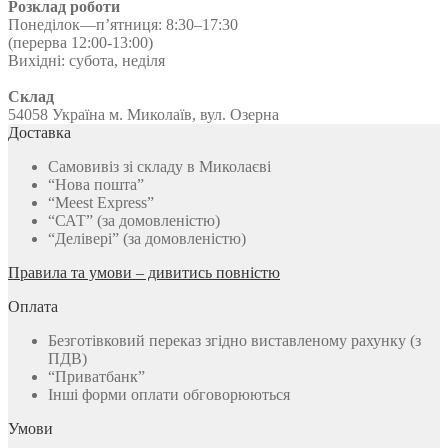
Розклад роботи
Понеділок—п’ятниця: 8:30–17:30
(перерва 12:00-13:00)
Вихідні: субота, неділя
Склад
54058 Україна м. Миколаїв, вул. Озерна
Доставка
Самовивіз зі складу в Миколаєві
“Нова пошта”
“Meest Express”
“САТ” (за домовленістю)
“Делівері” (за домовленістю)
Правила та умови – дивитись повністю
Оплата
Безготівковий переказ згідно виставленому рахунку (з
ПДВ)
“Приватбанк”
Інші форми оплати обговорюються
Умови