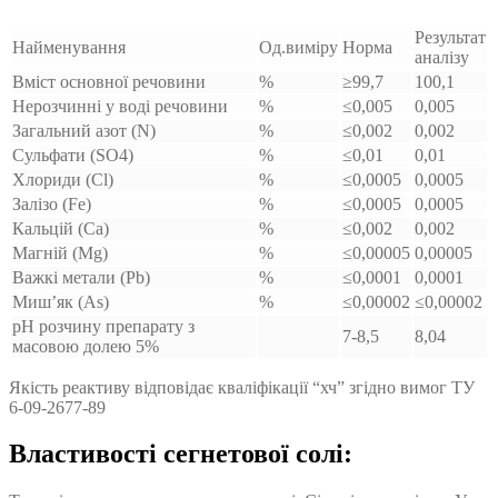
Результат
Найменування
Од.виміру
Норма
аналізу
Вміст основної речовини
%
≥99,7
100,1
Нерозчинні у воді речовини
%
≤0,005
0,005
Загальний азот (N)
%
≤0,002
0,002
Сульфати (SO4)
%
≤0,01
0,01
Хлориди (Cl)
%
≤0,0005
0,0005
Залізо (Fe)
%
≤0,0005
0,0005
Кальцій (Ca)
%
≤0,002
0,002
Магній (Mg)
%
≤0,00005
0,00005
Важкі метали (Pb)
%
≤0,0001
0,0001
Миш’як (As)
%
≤0,00002
≤0,00002
pH розчину препарату з
7-8,5
8,04
масовою долею 5%
Якість реактиву відповідає кваліфікації “хч” згідно вимог ТУ
6-09-2677-89
Властивості сегнетової солі: