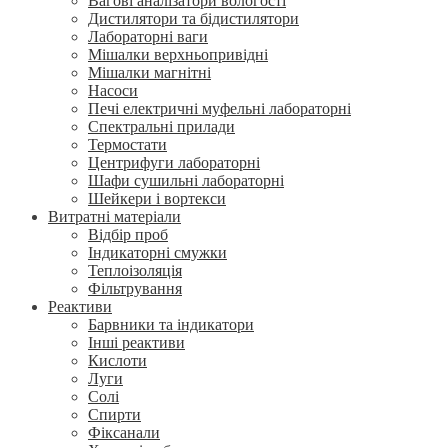
Вагові аналізатори вологості
Дистилятори та бідистилятори
Лабораторні ваги
Мішалки верхньопривідні
Мішалки магнітні
Насоси
Печі електричні муфельні лабораторні
Спектральні прилади
Термостати
Центрифуги лабораторні
Шафи сушильні лабораторні
Шейкери і вортекси
Витратні матеріали
Відбір проб
Індикаторні смужки
Теплоізоляція
Фільтрування
Реактиви
Барвники та індикатори
Інші реактиви
Кислоти
Луги
Солі
Спирти
Фіксанали