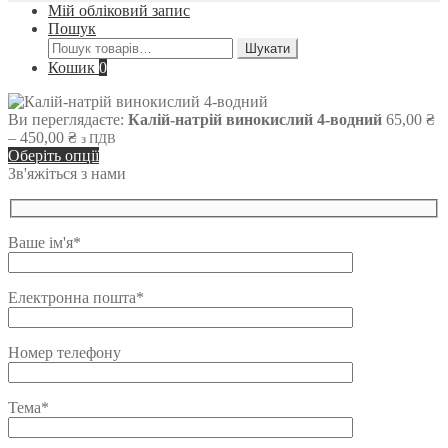
Мій обліковий запис
Пошук
Шукати:
Шукати
Кошик
0
Ви переглядаєте:
Калій-натрій винокислий 4-водний
65,00
₴
Діапазон
–
450,00
₴
з ПДВ
цін:
Оберіть опції
від
Зв'яжіться з нами
65,00 ₴
до
450,00 ₴
Ваше ім'я*
Електронна пошта*
Номер телефону
Тема*