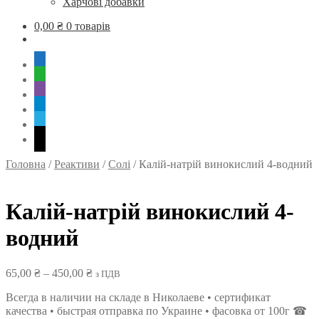
Харчові добавки
0,00
₴
0 товарів
mobile
whatsapp
viber
tg
skype
mail
Головна
/
Реактиви
/
Солі
/
Калій-натрій винокислий 4-водний
Калій-натрій винокислий 4-
водний
Діапазон
65,00
₴
–
450,00
₴
з ПДВ
цін:
Всегда в наличии на складе в Николаеве • сертификат
від
качества • быстрая отправка по Украине • фасовка от 100г ☎
65,00 ₴