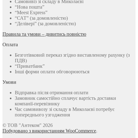
Самовивіз зі складу в Миколаєві
“Нова пошта”
“Meest Express”
“САТ” (за домовленістю)
“Делівері” (за домовленістю)
Правила та умови – дивитись повністю
Оплата
Безготівковий переказ згідно виставленому рахунку (з
ПДВ)
“Приватбанк”
Інші форми оплати обговорюються
Умови
Відправка після отримання оплати
Замовник самостійно сплачує вартість доставки
компанії-перевізнику
Час самовивозу зі складу в Миколаєві потребує
попереднього узгодження
© ТОВ "Антеком" 2026
Побудовано з використанням WooCommerce
.