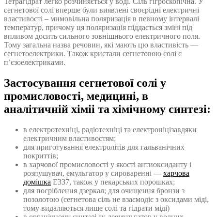
Тетрагідрат легко розчиняється у воді. Сіль гігроскопічна. У
сегнетової солі вперше були виявлені своєрідні електричні
властивості – мимовільна поляризація в певному інтервалі
температур, причому ця поляризація піддається зміні під
впливом досить сильного зовнішнього електричного поля.
Тому загальна назва речовин, які мають цю властивість —
сегнетоелектрики. Також кристали сегнетовою солі є
п’єзоелектриками.
Застосування сегнетової солі у
промисловості, медицині, в
аналітичній хіміі та хімічному синтезі:
в електротехніці, радіотехніці та електроніцізавдяки
електричним властивостям;
для приготування електролітів для гальванічних
покриттів;
в харчової промисловості у якості антиоксиданту і
розпушувач, емульгатор у сироваренні —
харчова
домішка
Е337, також у пекарських порошках;
для посріблення дзеркал; для очищення бронзи з
позолотою (сегнетова сіль не взаємодіє з оксидами міді,
тому видаляються лише солі та гідрати міді)
в органічному синтезі як деемульгатор у водних