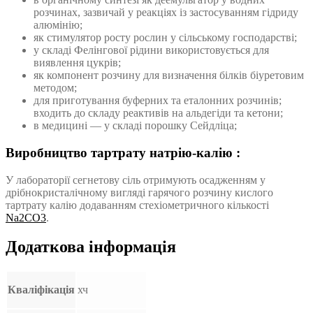
розчинах, зазвичай у реакціях із застосуванням гідриду
алюмінію;
як стимулятор росту рослин у сільському господарстві;
у складі Фелінгової рідини використовується для
виявлення цукрів;
як компонент розчину для визначення білків біуретовим
методом;
для приготування буферних та еталонних розчинів;
входить до складу реактивів на альдегіди та кетони;
в медицині — у складі порошку Сейдліца;
Виробництво тартрату натрію-калію :
У лабораторії сегнетову сіль отримують осадженням у
дрібнокристалічному вигляді гарячого розчину кислого
тартрату калію додаванням стехіометричного кількості
Na2CO3
.
Додаткова інформація
Кваліфікація
хч