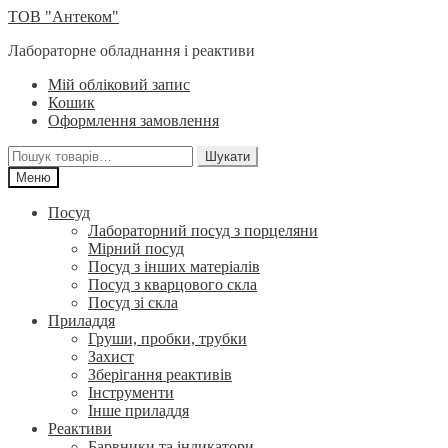
Перейти
Перейти
ТОВ "Антеком"
до
до
Лабораторне обладнання і реактиви
навігації
вмісту
Мій обліковий запис
Кошик
Оформлення замовлення
Шукати:
Шукати
Меню
Посуд
Лабораторний посуд з порцеляни
Мірний посуд
Посуд з інших матеріалів
Посуд з кварцового скла
Посуд зі скла
Приладдя
Груши, пробки, трубки
Захист
Зберігання реактивів
Інструменти
Інше приладдя
Реактиви
Барвники та індикатори