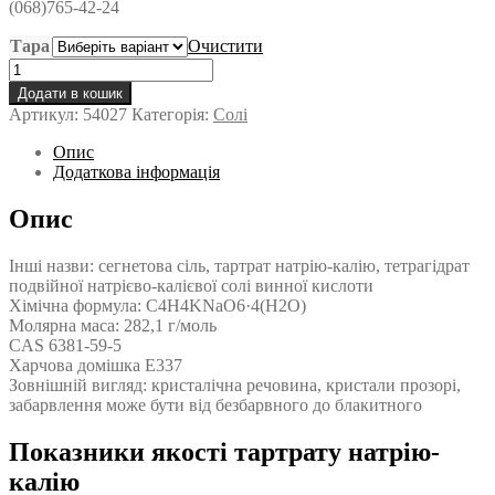
(068)765-42-24
до
450,00 ₴
Тара
Очистити
Калій-
натрій
Додати в кошик
винокислий
Артикул:
54027
Категорія:
Солі
4-
водний
Опис
кількість
Додаткова інформація
Опис
Інші назви: сегнетова сіль, тартрат натрію-калію, тетрагідрат
подвійної натрієво-калієвої солі винної кислоти
Хімічна формула: C4H4KNaO6·4(H2O)
Молярна маса: 282,1 г/моль
CAS 6381-59-5
Харчова домішка Е337
Зовнішній вигляд: кристалічна речовина, кристали прозорі,
забарвлення може бути від безбарвного до блакитного
Показники якості тартрату натрію-
калію