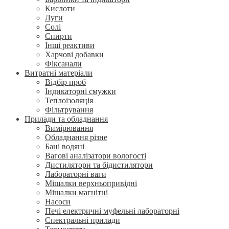
Кислоти
Луги
Солі
Спирти
Інші реактиви
Харчові добавки
Фіксанали
Витратні матеріали
Відбір проб
Індикаторні смужки
Теплоізоляція
Фільтрування
Прилади та обладнання
Вимірювання
Обладнання різне
Бані водяні
Вагові аналізатори вологості
Дистилятори та бідистилятори
Лабораторні ваги
Мішалки верхньопривідні
Мішалки магнітні
Насоси
Печі електричні муфельні лабораторні
Спектральні прилади