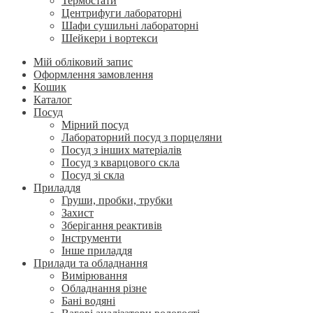
Термостати
Центрифуги лабораторні
Шафи сушильні лабораторні
Шейкери і вортекси
Мій обліковий запис
Оформлення замовлення
Кошик
Каталог
Посуд
Мірний посуд
Лабораторний посуд з порцеляни
Посуд з інших матеріалів
Посуд з кварцового скла
Посуд зі скла
Приладдя
Груши, пробки, трубки
Захист
Зберігання реактивів
Інструменти
Інше приладдя
Прилади та обладнання
Вимірювання
Обладнання різне
Бані водяні