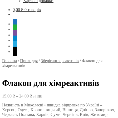
Харчові добавки
0,00
₴
0 товарів
mobile
whatsapp
viber
tg
skype
mail
Головна
/
Приладдя
/
Зберігання реактивів
/
Флакон для
хімреактивів
Флакон для хімреактивів
Діапазон
15,00
₴
–
24,00
₴
з ПДВ
цін:
Наявність в Миколаєві • швидка відправка по Україні –
від
Херсон, Одеса, Кропивницький, Вінниця, Дніпро, Запоріжжя,
15,00 ₴
Черкаси, Полтава, Харків, Суми, Чернігів, Київ, Житомир,
до