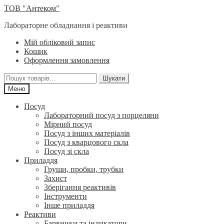
Перейти
Перейти
ТОВ "Антеком"
до
до
Лабораторне обладнання і реактиви
навігації
вмісту
Мій обліковий запис
Кошик
Оформлення замовлення
Шукати:
Шукати
Меню
Посуд
Лабораторний посуд з порцеляни
Мірний посуд
Посуд з інших матеріалів
Посуд з кварцового скла
Посуд зі скла
Приладдя
Груши, пробки, трубки
Захист
Зберігання реактивів
Інструменти
Інше приладдя
Реактиви
Барвники та індикатори