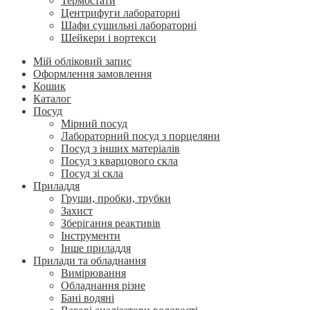
Термостати
Центрифуги лабораторні
Шафи сушильні лабораторні
Шейкери і вортекси
Мій обліковий запис
Оформлення замовлення
Кошик
Каталог
Посуд
Мірний посуд
Лабораторний посуд з порцеляни
Посуд з інших матеріалів
Посуд з кварцового скла
Посуд зі скла
Приладдя
Груши, пробки, трубки
Захист
Зберігання реактивів
Інструменти
Інше приладдя
Прилади та обладнання
Вимірювання
Обладнання різне
Бані водяні