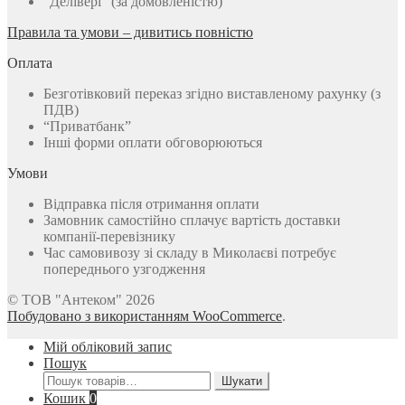
“Делівері” (за домовленістю)
Правила та умови – дивитись повністю
Оплата
Безготівковий переказ згідно виставленому рахунку (з
ПДВ)
“Приватбанк”
Інші форми оплати обговорюються
Умови
Відправка після отримання оплати
Замовник самостійно сплачує вартість доставки
компанії-перевізнику
Час самовивозу зі складу в Миколаєві потребує
попереднього узгодження
© ТОВ "Антеком" 2026
Побудовано з використанням WooCommerce
.
Мій обліковий запис
Пошук
Шукати:
Шукати
Кошик
0