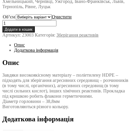
Хмельницький, Чернівці, Ужгород, Івано-Франківськ, Львів,
24,00 ₴
Тернопіль, Рівне, Луцьк
Об’єм
Очистити
Флакон
для
Додати в кошик
хімреактивів
Артикул:
23003
Категорія:
Зберігання реактивів
кількість
Опис
Додаткова інформація
Опис
Завдяки високоякісному матеріалу – поліетилену HDPE –
підходять для зберігання агресивних середовищ – розчинників
(в тому числі, органічних), агресивних середовищ (в тому
числі сильних кислот), інших хімічних реактивів. Прокладка
під кришкою робить флакони герметичними.
Діаметр горловини – 38,8мм
Виготовляються різного кольору.
Додаткова інформація