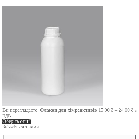
Ді
Ви переглядаєте:
Флакон для хімреактивів
15,00
₴
–
24,00
₴
з
ці
ПДВ
ві
Оберіть опції
15
Зв'яжіться з нами
до
24