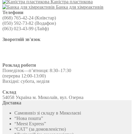
Каністра пластикова
від
має
на
Банка для хімреактивів
30,00 ₴
кілька
сторінці
Телефони
до
варіантів.
товару
(068) 765-42-24 (Київстар)
45,60 ₴
Параметри
(050) 592-73-82 (Водафон)
можна
(063) 023-43-99 (Лайф)
вибрати
на
Зворотній зв'язок
сторінці
товару
Розклад роботи
Понеділок—п’ятниця: 8:30–17:30
(перерва 12:00-13:00)
Вихідні: субота, неділя
Склад
54058 Україна м. Миколаїв, вул. Озерна
Доставка
Самовивіз зі складу в Миколаєві
“Нова пошта”
“Meest Express”
“САТ” (за домовленістю)