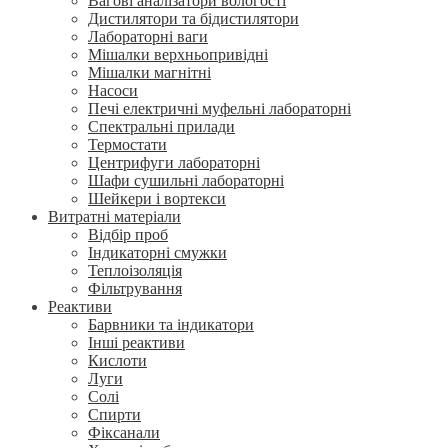
Вагові аналізатори вологості
Дистилятори та бідистилятори
Лабораторні ваги
Мішалки верхньопривідні
Мішалки магнітні
Насоси
Печі електричні муфельні лабораторні
Спектральні прилади
Термостати
Центрифуги лабораторні
Шафи сушильні лабораторні
Шейкери і вортекси
Витратні матеріали
Відбір проб
Індикаторні смужки
Теплоізоляція
Фільтрування
Реактиви
Барвники та індикатори
Інші реактиви
Кислоти
Луги
Солі
Спирти
Фіксанали