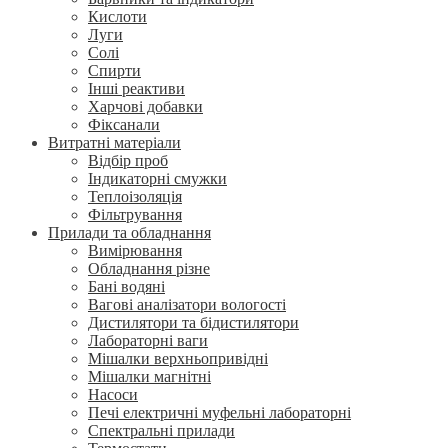
Кислоти
Луги
Солі
Спирти
Інші реактиви
Харчові добавки
Фіксанали
Витратні матеріали
Відбір проб
Індикаторні смужки
Теплоізоляція
Фільтрування
Прилади та обладнання
Вимірювання
Обладнання різне
Бані водяні
Вагові аналізатори вологості
Дистилятори та бідистилятори
Лабораторні ваги
Мішалки верхньопривідні
Мішалки магнітні
Насоси
Печі електричні муфельні лабораторні
Спектральні прилади