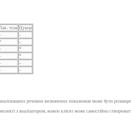
Лак- тоза
Цукор
–
–
*
–
–
*
–
*
–
–
–
–
к аналізованих речовин визначених показників може бути розшир
плекті з аналізатором, кожен клієнт може самостійно створюват