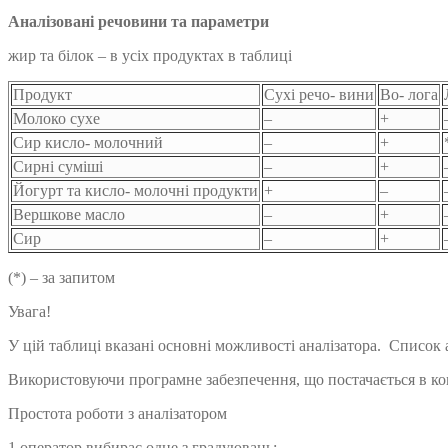
Аналізовані речовини та параметри
жир та білок – в усіх продуктах в таблиці
Продукт
Сухі речо- вини
Во- лога
Молоко сухе
–
+
Сир кисло- молочний
–
+
Сирні суміші
–
+
Йогурт та кисло- молочні продукти
+
–
Вершкове масло
–
+
Сир
–
+
(*) – за запитом
Увага!
У цій таблиці вказані основні можливості аналізатора. Списо
Використовуючи програмне забезпечення, що постачається в ком
Простота роботи з аналізатором
1 оператор вибирає одне з градуювань;