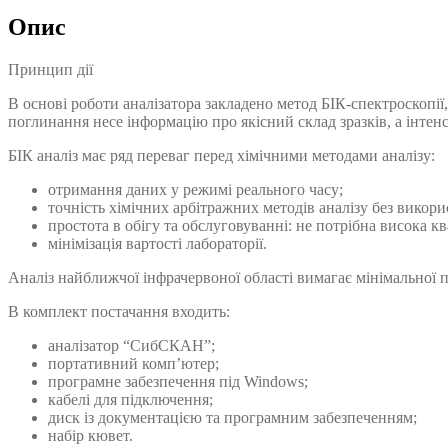
Опис
Принцип дії
В основі роботи аналізатора закладено метод БІК-спектроскопі
поглинання несе інформацію про якісний склад зразків, а інтен
БІК аналіз має ряд переваг перед хімічними методами аналізу:
отримання даних у режимі реального часу;
точність хімічних арбітражних методів аналізу без викори
простота в обігу та обслуговуванні: не потрібна висока кв
мінімізація вартості лабораторії.
Аналіз найближчої інфрачервоної області вимагає мінімальної пі
В комплект постачання входить:
аналізатор “СибСКАН”;
портативний комп’ютер;
програмне забезпечення під Windows;
кабелі для підключення;
диск із документацією та програмним забезпеченням;
набір кювет.