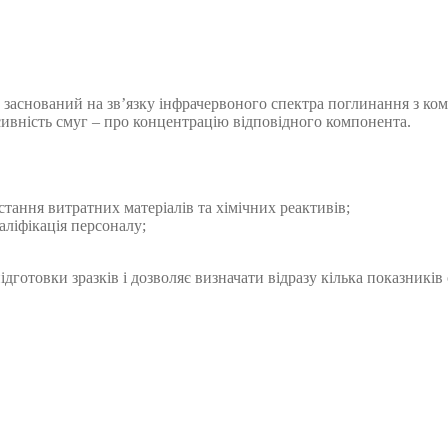
ї, заснований на зв’язку інфрачервоного спектра поглинання з ко
сивність смуг – про концентрацію відповідного компонента.
стання витратних матеріалів та хімічних реактивів;
аліфікація персоналу;
дготовки зразків і дозволяє визначати відразу кілька показників