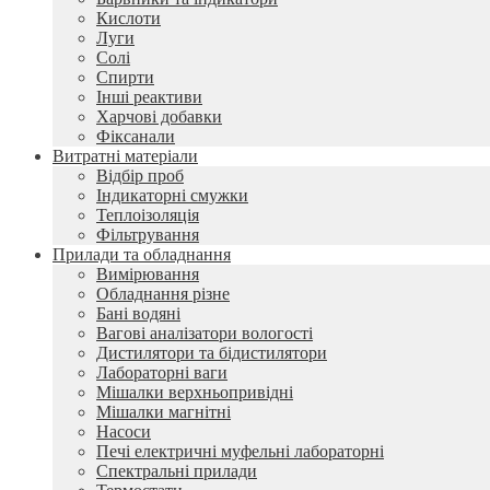
Кислоти
Луги
Солі
Спирти
Інші реактиви
Харчові добавки
Фіксанали
Витратні матеріали
Відбір проб
Індикаторні смужки
Теплоізоляція
Фільтрування
Прилади та обладнання
Вимірювання
Обладнання різне
Бані водяні
Вагові аналізатори вологості
Дистилятори та бідистилятори
Лабораторні ваги
Мішалки верхньопривідні
Мішалки магнітні
Насоси
Печі електричні муфельні лабораторні
Спектральні прилади