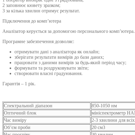
2 заповнює кювету зразком;
3 за кілька хвилин отримує результат.
Підключення до комп’ютера
Аналізатор керується за допомогою персонального комп’ютера.
Програмне забезпечення дозволяє:
отримувати дані з аналізатора як онлайн;
зберігати результати вимірів до бази даних;
працювати з даними вимірів за будь-який період часу;
формувати та роздруковувати звіти;
створювати власні градуювання.
Гарантія – 1 рік.
Спектральний діапазон
850-1050 нм
Оптичний блок
мініспектрометр H
Час виміру
2-3 хвилини для всіх
Об’єм проби
20 см3
Час прогріву
30 хвилин