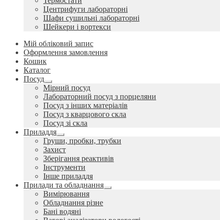
Термостати
Центрифуги лабораторні
Шафи сушильні лабораторні
Шейкери і вортекси
Мій обліковий запис
Оформлення замовлення
Кошик
Каталог
Посуд
Розгорнуте
Мірний посуд
вкладене
Лабораторний посуд з порцеляни
меню
Посуд з інших матеріалів
Посуд з кварцового скла
Посуд зі скла
Приладдя
Розгорнуте
Груши, пробки, трубки
вкладене
Захист
меню
Зберігання реактивів
Інструменти
Інше приладдя
Прилади та обладнання
Розгорнуте
Вимірювання
вкладене
Обладнання різне
меню
Бані водяні