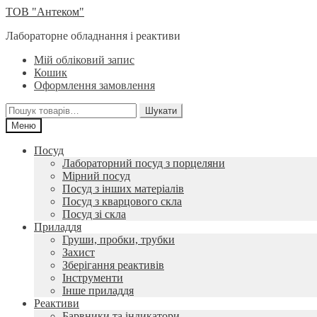
Перейти
Перейти
ТОВ "Антеком"
до
до
Лабораторне обладнання і реактиви
навігації
вмісту
Мій обліковий запис
Кошик
Оформлення замовлення
Шукати:
Шукати
Меню
Посуд
Лабораторний посуд з порцеляни
Мірний посуд
Посуд з інших матеріалів
Посуд з кварцового скла
Посуд зі скла
Приладдя
Груши, пробки, трубки
Захист
Зберігання реактивів
Інструменти
Інше приладдя
Реактиви
Барвники та індикатори