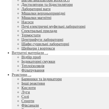
Вагові аналізатори вологості
Дистилятори та бідистилятори
Лабораторні ваги
Мішалки верхньопривідні
Мішалки магнітні
Насоси
Печі електричні муфельні лабораторні
Спектральні прилади
Термостати
Центрифуги лабораторні
Шафи сушильні лабораторні
Шейкери і вортекси
Витратні матеріали
Розгорнуте
Відбір проб
вкладене
Індикаторні смужки
меню
Теплоізоляція
Фільтрування
Реактиви
Розгорнуте
Барвники та індикатори
вкладене
Інші реактиви
меню
Кислоти
Луги
Солі
Спирти
Фіксанали