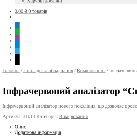
Харчові добавки
0,00
₴
0 товарів
mobile
whatsapp
viber
tg
skype
mail
Головна
/
Прилади та обладнання
/
Вимірювання
/
Інфрачервон
Інфрачервоний аналізатор “
Інфрачервоний аналізатор нового покоління, що дозволяє прово
Артикул:
31013
Категорія:
Вимірювання
Опис
Додаткова інформація