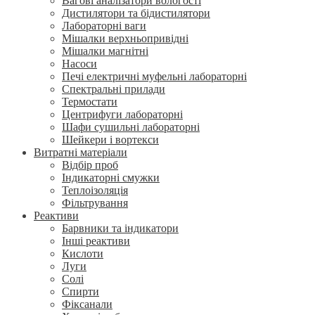
Вагові аналізатори вологості
Дистилятори та бідистилятори
Лабораторні ваги
Мішалки верхньопривідні
Мішалки магнітні
Насоси
Печі електричні муфельні лабораторні
Спектральні прилади
Термостати
Центрифуги лабораторні
Шафи сушильні лабораторні
Шейкери і вортекси
Витратні матеріали
Відбір проб
Індикаторні смужки
Теплоізоляція
Фільтрування
Реактиви
Барвники та індикатори
Інші реактиви
Кислоти
Луги
Солі
Спирти
Фіксанали