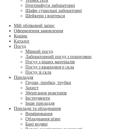
Термостати
Центрифуги лабораторні
Шафи сушильні лабораторні
Шейкери і вортекси
Мій обліковий запис
Оформлення замовлення
Кошик
Каталог
Посуд
Мірний посуд
Лабораторний посуд з порцеляни
Посуд з інших матеріалів
Посуд з кварцового скла
Посуд зі скла
Приладдя
Груши, пробки, трубки
Захист
Зберігання реактивів
Інструменти
Інше приладдя
Прилади та обладнання
Вимірювання
Обладнання різне
Бані водяні