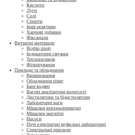
Кислоти
Луги
Солі
Спирти
Інші реактиви
Харчові добавки
Фіксанали
Витратні матеріали
Відбір проб
Індикаторні смужки
Теплоізоляція
Фільтрування
Прилади та обладнання
Вимірювання
Обладнання різне
Бані водяні
Вагові аналізатори вологості
Дистилятори та бідистилятори
Лабораторні ваги
Мішалки верхньопривідні
Мішалки магнітні
Насоси
Печі електричні муфельні лабораторні
Спектральні прилади