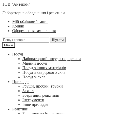
Перейти
Перейти
ТОВ "Антеком"
до
до
Лабораторне обладнання і реактиви
навігації
вмісту
Мій обліковий запис
Кошик
Оформлення замовлення
Шукати:
Шукати
Меню
Посуд
Лабораторний посуд з порцеляни
Мірний посуд
Посуд з інших матеріалів
Посуд з кварцового скла
Посуд зі скла
Приладдя
Груши, пробки, трубки
Захист
Зберігання реактивів
Інструменти
Інше приладдя
Реактиви
Барвники та індикатори