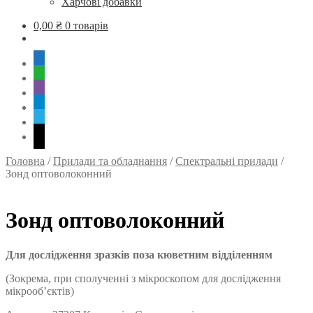
Харчові добавки
0,00
₴
0 товарів
mobile
whatsapp
viber
tg
skype
mail
Головна
/
Прилади та обладнання
/
Спектральні прилади
/
Зонд оптоволоконний
Зонд оптоволоконний
Для дослідження зразків поза кюветним відділенням
(Зокрема, при сполученні з мікроскопом для дослідження
мікрооб’єктів)