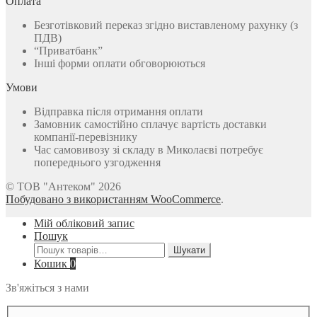
Оплата
Безготівковий переказ згідно виставленому рахунку (з
ПДВ)
“Приватбанк”
Інші форми оплати обговорюються
Умови
Відправка після отримання оплати
Замовник самостійно сплачує вартість доставки
компанії-перевізнику
Час самовивозу зі складу в Миколаєві потребує
попереднього узгодження
© ТОВ "Антеком" 2026
Побудовано з використанням WooCommerce
.
Мій обліковий запис
Пошук
Шукати:
Шукати
Кошик
0
Зв'яжіться з нами