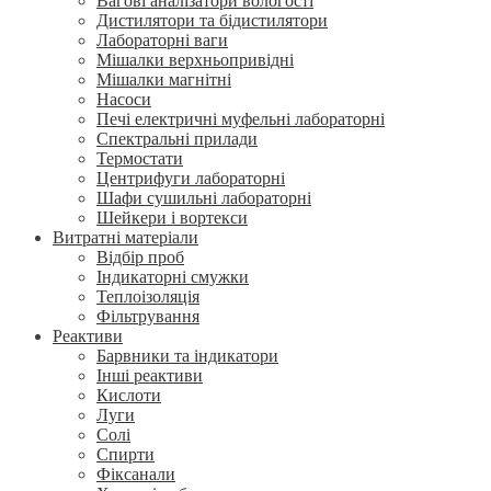
Вагові аналізатори вологості
Дистилятори та бідистилятори
Лабораторні ваги
Мішалки верхньопривідні
Мішалки магнітні
Насоси
Печі електричні муфельні лабораторні
Спектральні прилади
Термостати
Центрифуги лабораторні
Шафи сушильні лабораторні
Шейкери і вортекси
Витратні матеріали
Відбір проб
Індикаторні смужки
Теплоізоляція
Фільтрування
Реактиви
Барвники та індикатори
Інші реактиви
Кислоти
Луги
Солі
Спирти
Фіксанали