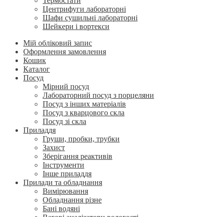
Термостати
Центрифуги лабораторні
Шафи сушильні лабораторні
Шейкери і вортекси
Мій обліковий запис
Оформлення замовлення
Кошик
Каталог
Посуд
Мірний посуд
Лабораторний посуд з порцеляни
Посуд з інших матеріалів
Посуд з кварцового скла
Посуд зі скла
Приладдя
Груши, пробки, трубки
Захист
Зберігання реактивів
Інструменти
Інше приладдя
Прилади та обладнання
Вимірювання
Обладнання різне
Бані водяні