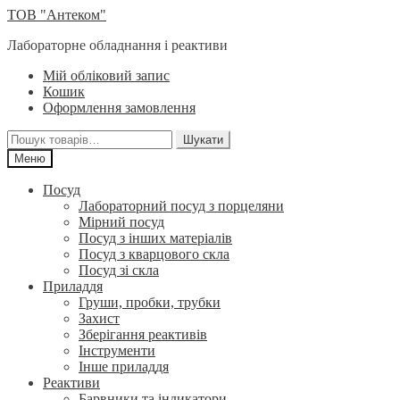
Перейти
Перейти
ТОВ "Антеком"
до
до
Лабораторне обладнання і реактиви
навігації
вмісту
Мій обліковий запис
Кошик
Оформлення замовлення
Шукати:
Шукати
Меню
Посуд
Лабораторний посуд з порцеляни
Мірний посуд
Посуд з інших матеріалів
Посуд з кварцового скла
Посуд зі скла
Приладдя
Груши, пробки, трубки
Захист
Зберігання реактивів
Інструменти
Інше приладдя
Реактиви
Барвники та індикатори