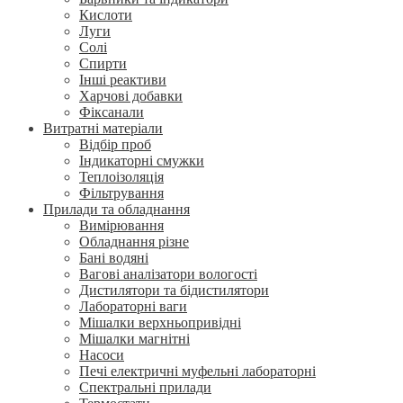
Кислоти
Луги
Солі
Спирти
Інші реактиви
Харчові добавки
Фіксанали
Витратні матеріали
Відбір проб
Індикаторні смужки
Теплоізоляція
Фільтрування
Прилади та обладнання
Вимірювання
Обладнання різне
Бані водяні
Вагові аналізатори вологості
Дистилятори та бідистилятори
Лабораторні ваги
Мішалки верхньопривідні
Мішалки магнітні
Насоси
Печі електричні муфельні лабораторні
Спектральні прилади