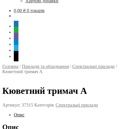
Харчові добавки
0,00
₴
0 товарів
mobile
whatsapp
viber
tg
skype
mail
Головна
/
Прилади та обладнання
/
Спектральні прилади
/
Кюветний тримач А
Кюветний тримач А
Артикул:
37315
Категорія:
Спектральні прилади
Опис
Опис