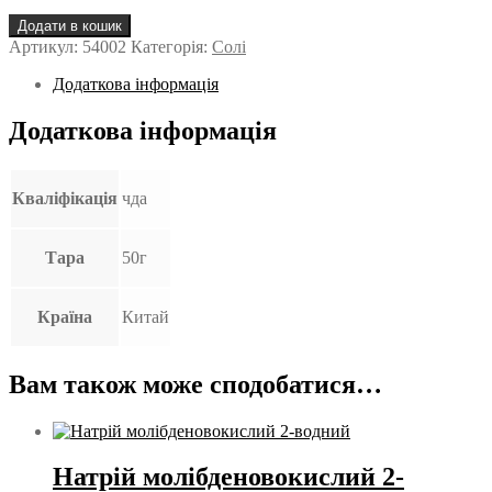
Амоній
Додати в кошик
молібденовокислий
Артикул:
54002
Категорія:
Солі
4-
водний
Додаткова інформація
кількість
Додаткова інформація
Кваліфікація
чда
Тара
50г
Країна
Китай
Вам також може сподобатися…
Натрій молібденовокислий 2-