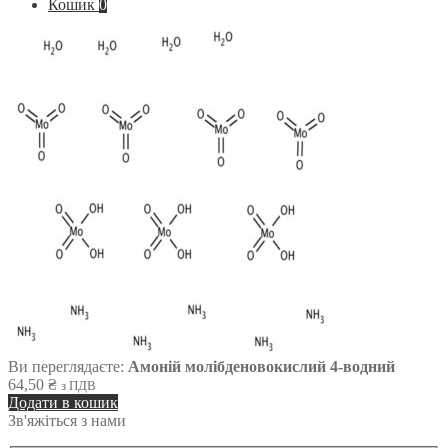
Кошик
0
Ви переглядаєте:
Амоній молібденовокислий 4-водний
64,50
₴
з ПДВ
Додати в кошик
Зв'яжіться з нами