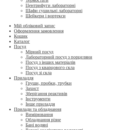
Термостати
Центрифуги лабораторні
Шафи сушильні лабораторні
Шейкери і вортекси
Мій обліковий запис
Оформлення замовлення
Кошик
Каталог
Посуд
Мірний посуд
Лабораторний посуд з порцеляни
Посуд з інших матеріалів
Посуд з кварцового скла
Посуд зі скла
Приладдя
Груши, пробки, трубки
Захист
Зберігання реактивів
Інструменти
Інше приладдя
Прилади та обладнання
Вимірювання
Обладнання різне
Бані водяні