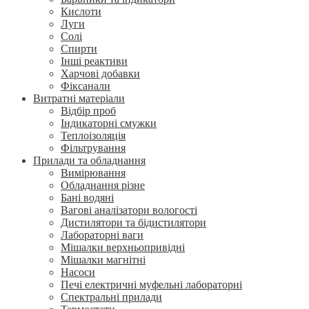
Кислоти
Луги
Солі
Спирти
Інші реактиви
Харчові добавки
Фіксанали
Витратні матеріали
Відбір проб
Індикаторні смужки
Теплоізоляція
Фільтрування
Прилади та обладнання
Вимірювання
Обладнання різне
Бані водяні
Вагові аналізатори вологості
Дистилятори та бідистилятори
Лабораторні ваги
Мішалки верхньопривідні
Мішалки магнітні
Насоси
Печі електричні муфельні лабораторні
Спектральні прилади