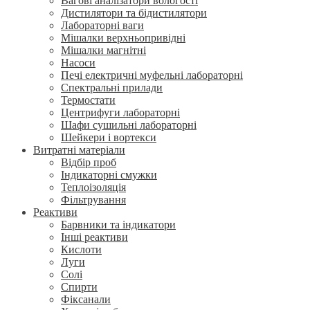
Вагові аналізатори вологості
Дистилятори та бідистилятори
Лабораторні ваги
Мішалки верхньопривідні
Мішалки магнітні
Насоси
Печі електричні муфельні лабораторні
Спектральні прилади
Термостати
Центрифуги лабораторні
Шафи сушильні лабораторні
Шейкери і вортекси
Витратні матеріали
Відбір проб
Індикаторні смужки
Теплоізоляція
Фільтрування
Реактиви
Барвники та індикатори
Інші реактиви
Кислоти
Луги
Солі
Спирти
Фіксанали