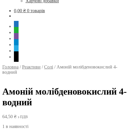
Харчові добавки
0,00
₴
0 товарів
mobile
whatsapp
viber
tg
skype
mail
Головна
/
Реактиви
/
Солі
/
Амоній молібденовокислий 4-
водний
Амоній молібденовокислий 4-
водний
64,50
₴
з ПДВ
1 в наявності