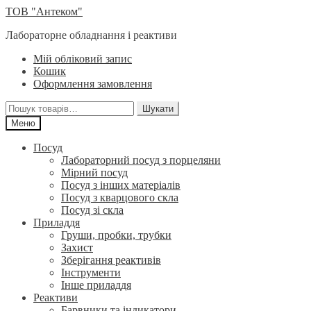
Перейти
Перейти
ТОВ "Антеком"
до
до
Лабораторне обладнання і реактиви
навігації
вмісту
Мій обліковий запис
Кошик
Оформлення замовлення
Шукати:
Шукати
Меню
Посуд
Лабораторний посуд з порцеляни
Мірний посуд
Посуд з інших матеріалів
Посуд з кварцового скла
Посуд зі скла
Приладдя
Груши, пробки, трубки
Захист
Зберігання реактивів
Інструменти
Інше приладдя
Реактиви
Барвники та індикатори