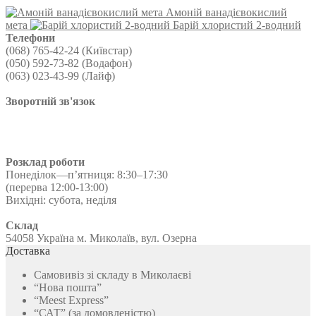
вибрати
Амоній ванадієвокислий
на
мета
Барій хлористий 2-водний
сторінці
Телефони
товару
(068) 765-42-24 (Київстар)
(050) 592-73-82 (Водафон)
(063) 023-43-99 (Лайф)
Зворотній зв'язок
Розклад роботи
Понеділок—п’ятниця: 8:30–17:30
(перерва 12:00-13:00)
Вихідні: субота, неділя
Склад
54058 Україна м. Миколаїв, вул. Озерна
Доставка
Самовивіз зі складу в Миколаєві
“Нова пошта”
“Meest Express”
“САТ” (за домовленістю)